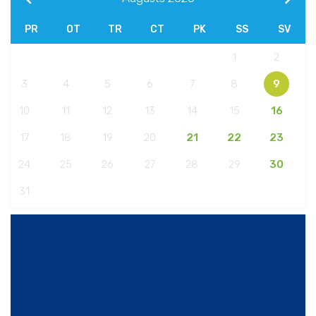
PR
OT
TR
CT
PK
SS
SV
1
2
3
4
5
6
7
8
9
10
11
12
13
14
15
16
17
18
19
20
21
22
23
24
25
26
27
28
29
30
31