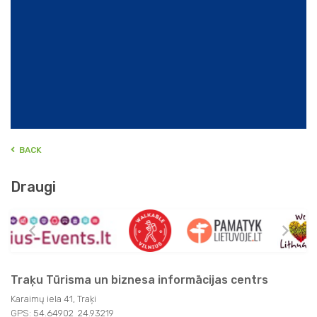
BACK
Draugi
Traķu Tūrisma un biznesa informācijas centrs
Karaimų iela 41, Traķi
GPS: 54.64902 24.93219