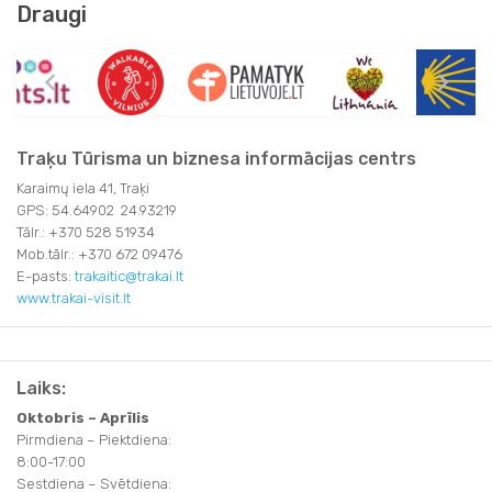
Draugi
Traķu Tūrisma un biznesa informācijas centrs
Karaimų iela 41, Traķi
GPS: 54.64902 24.93219
Tālr.: +370 528 51934
Mob.tālr.: +370 672 09476
E-pasts:
trakaitic@trakai.lt
www.trakai-visit.lt
Laiks:
Oktobris – Aprīlis
Pirmdiena – Piektdiena:
8:00-17:00
Sestdiena – Svētdiena: