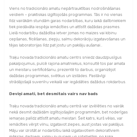
Viens no tradicionālo amatu nepārtrauktības nodrošināšanas
veidiem – praktiskas izglītojošās programmas. Tās ir no vienas
līdz vairākām stundām garas nodarbības, kuru laikā dalībniekiem
tiek piedāvāta iespēja iemācīties un attīstīt dažādas prasmes.
Lielā nodarbību dažādība ietver jomas no maizes vai kibinu
cepšanas, filcēšanas, ziepju, salmu dekorāciju izgatavošanas un
tējas laboratorijas līdz pat jostu un paklāju aušanai…
Traķu novada tradicionālo amatu centrs sniedz daudzpusīgus
pakalpojumus, pulcē rajona amatniekus, konsultē tos par amata
un meistaru sertificēšanu, prezentē to darbus, organizējot
dažādas programmas, svētkus un izstādes. Pastāvīgi
strādājošajā suvenīru veikalā var iegādāties dažādus rokdarbus.
Deviņi amati, bet desmitais vairs nav bads
Traķu novada tradicionālo amatu centrā var izvēlēties no vairāk
nekā desmit dažādām izglītojošajām programmām, bet noderīgas
iemaņas palīdz attīstīt amatu meistari. Šeit katrs, kurš vēlas, var
iemācīties vērpt vilnu, izgatavot ziepes, aust jostas vai paklājus.
Māju var izrotāt ar nodarbību laikā izgatavotiem dekoratīviem
mākslas darbiem: salmu puzuriem un rotaļlietām, no koka