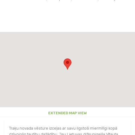
EXTENDED MAP VIEW
Traķu novada vēsture izceļas ar savu ilgstoši miermīlīgi kopā
dzīvojošo tautību dažādību. Jau Lietuvas dižkunigaiša Vītauta