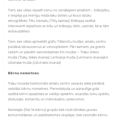
Tiem, kas vēlas iepazīt vienu no senākajiem amatiem – biškopību,
ir iespēja pa mierīgu meža taku doties uz kluso dzūku
etnogrāfisko Tiltu ciematu
(Tiltų kaimas)
. Biškopja vadībā
interesenti iepazīsies ar bišu un biškopju dzīvi, uzzinās, kā ar tām
iedraudzēties.
Tiem, kas vēlas apmeklēt grāfu Tiškeviču muižas, amatu centrs
piedāvā izbraucienus ar velosipēdiem. Pāri kalniem, pa grants
ceļiem un pļavām sasniedzamas trīs muižas – Traķu Vokes
muiža
(Trakų Vokės dvaras)
, Lentvarja muiža
(Lentvario dvaras)
un
Užutraķa muiža
(Užutrakio dvaras
).
Bērnu nometnes
Traķu novada tradicionālo amatu centrs vasaras laikā piedāvā
radošās bērnu nometnes. Pieredzējuša un aizrautīga gida
vadībā bērni iepazīstas ar vietējo apkārtni, iesaistās lomu spēlēs,
diskusijās, komandu un individuālos uzdevumos.
Nelielajās (līdz 16 bērnu) grupās tiek nodrošinātas jaunas
komunicēšanas un pašizteiksmes iespējas, tiek veicināts bērnu