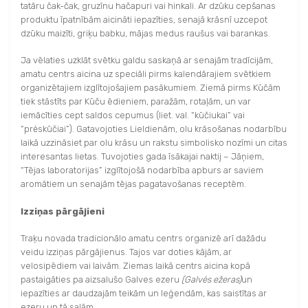
tatāru čak-čak, gruzīnu hačapuri vai hinkali. Ar dzūku cepšanas
produktu īpatnībām aicināti iepazīties, senajā krāsnī uzcepot
dzūku maizīti, griķu babku, mājas medus raušus vai barankas.
Ja vēlaties uzklāt svētku galdu saskaņā ar senajām tradīcijām,
amatu centrs aicina uz speciāli pirms kalendārajiem svētkiem
organizētajiem izglītojošajiem pasākumiem. Ziemā pirms Kūčām
tiek stāstīts par Kūču ēdieniem, paražām, rotaļām, un var
iemācīties cept saldos cepumus (liet. val. “kūčiukai” vai
“prėskūčiai”). Gatavojoties Lieldienām, olu krāsošanas nodarbību
laikā uzzināsiet par olu krāsu un rakstu simbolisko nozīmi un citas
interesantas lietas. Tuvojoties gada īsākajai naktij – Jāņiem,
“Tējas laboratorijas” izglītojošā nodarbība apburs ar saviem
aromātiem un senajām tējas pagatavošanas receptēm.
Izziņas pārgājieni
Traķu novada tradicionālo amatu centrs organizē arī dažādu
veidu izziņas pārgājienus. Tajos var doties kājām, ar
velosipēdiem vai laivām. Ziemas laikā centrs aicina kopā
pastaigāties pa aizsalušo Galves ezeru
(Galvės ežeras)
un
iepazīties ar daudzajām teikām un leģendām, kas saistītas ar
ezeru un tā salām.