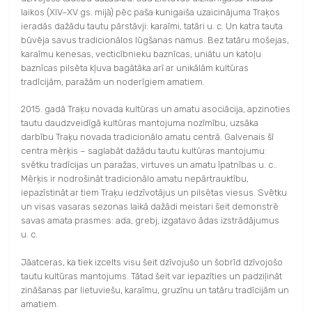
laikos (XIV–XV gs. mijā) pēc paša kunigaiša uzaicinājuma Traķos
ieradās dažādu tautu pārstāvji: karaīmi, tatāri u. c. Un katra tauta
būvēja savus tradicionālos lūgšanas namus. Bez tatāru mošejas,
karaīmu kenesas, vecticībnieku baznīcas, uniātu un katoļu
baznīcas pilsēta kļuva bagātāka arī ar unikālām kultūras
tradīcijām, paražām un noderīgiem amatiem.
2015. gadā Traķu novada kultūras un amatu asociācija, apzinoties
tautu daudzveidīgā kultūras mantojuma nozīmību, uzsāka
darbību Traķu novada tradicionālo amatu centrā. Galvenais šī
centra mērķis – saglabāt dažādu tautu kultūras mantojumu:
svētku tradīcijas un paražas, virtuves un amatu īpatnības u. c..
Mērķis ir nodrošināt tradicionālo amatu nepārtrauktību,
iepazīstināt ar tiem Traķu iedzīvotājus un pilsētas viesus. Svētku
un visas vasaras sezonas laikā dažādi meistari šeit demonstrē
savas amata prasmes: ada, grebj, izgatavo ādas izstrādājumus
u. c.
Jāatceras, ka tiek izcelts visu šeit dzīvojušo un šobrīd dzīvojošo
tautu kultūras mantojums. Tātad šeit var iepazīties un padziļināt
zināšanas par lietuviešu, karaīmu, gruzīnu un tatāru tradīcijām un
amatiem.