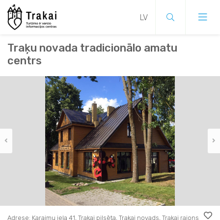
Traķu novada tradicionālo amatu
centrs
Adrese: Karaimu iela 41, Trakai pilsēta, Trakai novads, Trakai rajons