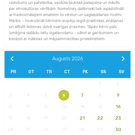
radošums un patstāvība, veidota tautiskā pašapziņa un mācīts
par etnokultūras vērtībām. Nometnes dalībnieki tiek iepazīstināti
ar tradicionālajiem amatiem, to vēsturi un saglabāšanas nozīmi.
Mērķis – nodrošināt bērniem iespēju iegūt praktiskas zināšanas
un attīstīt ikdienas dzīvē svarīgas prasmes. Tāpēc bērni paši
izmēģina dažādu lietu izgatavošanu – sākot ar gardumiem un
beidzot ar mākslas un mājsaimniecības priekšmetiem.
Augusts
2026
PR
OT
TR
CT
PK
SS
SV
1
2
3
4
5
6
7
8
9
10
11
12
13
14
15
16
17
18
19
20
21
22
23
24
25
26
27
28
29
30