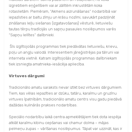
izgrebtiem eņģelīšiem vai ar zālītēm inkrustētām koka
rotaslietām. Piemēram, “Akmens aizrunāšanas” nodarbībā var
iepazīsties ar baltu zīmju un krāsu nozīmi, savukārt padziļināt
zināšanas leļļu siešanas (izgatavošanas) vēsturē, lietuviešu
tautas tērpu tradīcijās un sapņu pasaules noslēpumos varēs
“Sapņu lellītes” dalībnieki.
Šīs izglītojošās programmas tiek piedāvātas lietuviešu, krievu,
poļu un angļu valodā. Interesentiem jāreģistrējas pa tālruni vai
interneta vietnē. Katram izglītojošās programmas dalībniekam
tiek izsniegta amatnieka-iesācēja apliecība.
Virtuves dārgumi
Tradicionālo amatu saraksts nevar iztikt bez virtuves dārgumiem.
Tiem, kas vēlas iepazīties ar dzūku, tatāru, karaīmu un gruzīnu
virtuves īpatnībām, tradicionālo amatu centrs visu gadu piedāvā
dažādas kulinārās prakses nodarbības.
Speciālo nodarbību laikā centra apmeklētājiem tiek dota iespēja
atklāt karaīmu kibinu cepšanas vai chamur dolma – mājas
pelmeņu zupas – vārīšanas noslēpumus. Tāpat var uzzināt, kas ir