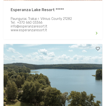
Laužavietė / lauko grilis
Esperanza Lake Resort *****
Transfero paslauga
Paunguriai, Trakai r. Vilnius County 21282
Tel.: +370 660 03366
info@esperanzaresort.lt
www.esperanzaresort.lt