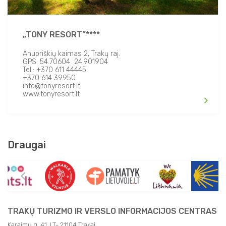
„TONY RESORT”****
Anupriškių kaimas 2, Trakų raj.
GPS: 54.70604 24.901904
Tel.: +370 611 44445
+370 614 39950
info@tonyresort.lt
www.tonyresort.lt
Draugai
TRAKŲ TURIZMO IR VERSLO INFORMACIJOS CENTRAS
Karaimų g. 41, LT- 21104 Trakai