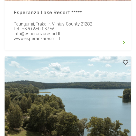
Laužavietė / lauko grilis
Esperanza Lake Resort *****
Transfero paslauga
Paunguriai, Trakai r. Vilnius County 21282
Tel.: +370 660 03366
info@esperanzaresort.lt
www.esperanzaresort.lt