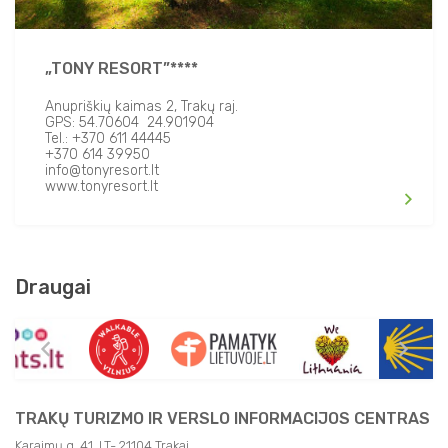
„TONY RESORT”****
Anupriškių kaimas 2, Trakų raj.
GPS: 54.70604 24.901904
Tel.: +370 611 44445
+370 614 39950
info@tonyresort.lt
www.tonyresort.lt
Draugai
TRAKŲ TURIZMO IR VERSLO INFORMACIJOS CENTRAS
Karaimų g. 41, LT- 21104 Trakai