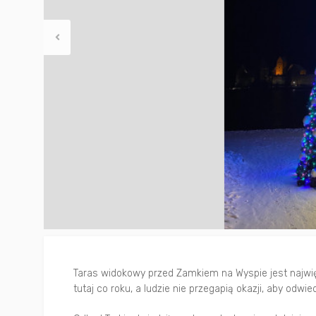
Inne
Taras widokowy przed Zamkiem na Wyspie jest najwięk
tutaj co roku, a ludzie nie przegapią okazji, aby odwie