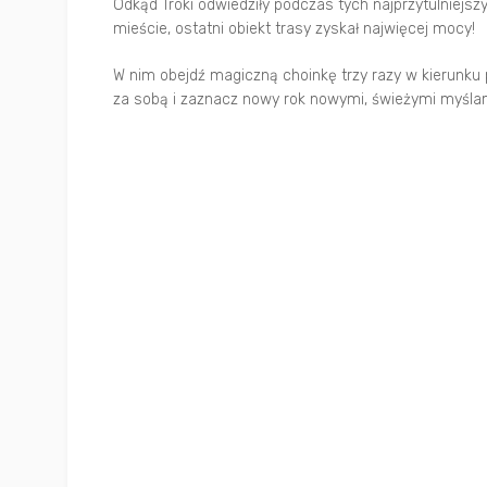
Odkąd Troki odwiedziły podczas tych najprzytulniejs
mieście, ostatni obiekt trasy zyskał najwięcej mocy!
W nim obejdź magiczną choinkę trzy razy w kierunk
za sobą i zaznacz nowy rok nowymi, świeżymi myślami