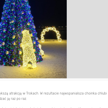
szą atrakcją w Trokach. W rezultacie najwspanialsza choinka chlubi 
dzać ją raz po raz.