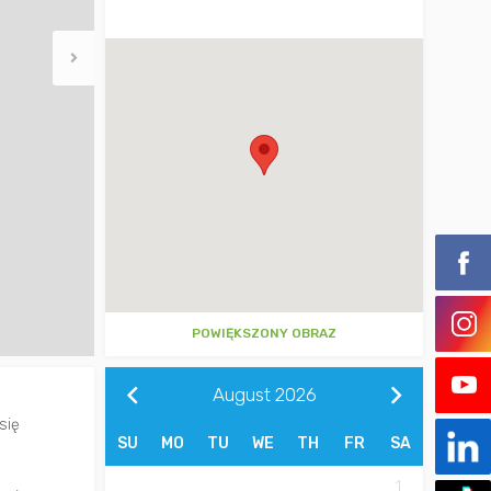
POWIĘKSZONY OBRAZ
August
2026
się
SU
MO
TU
WE
TH
FR
SA
1