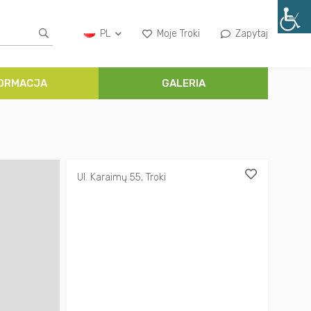
PL
Moje Troki
Zapytaj
FORMACJA
GALERIA
Ul. Karaimų 55, Troki