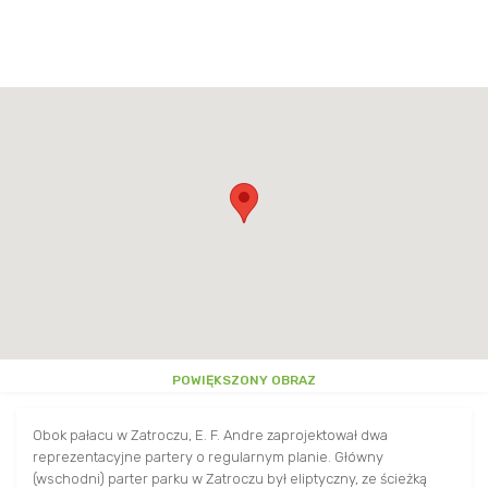
KONTAKT I GODZINY PRACY
INNE
INNE
MAPA TROK
WYDAWNICTWA
INFORMACJA OGÓLNA
POWIĘKSZONY OBRAZ
Obok pałacu w Zatroczu, E. F. Andre zaprojektował dwa
reprezentacyjne partery o regularnym planie. Główny
(wschodni) parter parku w Zatroczu był eliptyczny, ze ścieżką