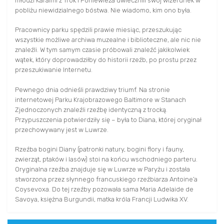
młodzi Karaimi z Trok i Poniewieża uwiecznili swój wizerunek w
pobliżu niewidzialnego bóstwa. Nie wiadomo, kim ono była.
Pracownicy parku spędzili prawie miesiąc, przeszukując
wszystkie możliwe archiwa muzealne i biblioteczne, ale nic nie
znaleźli. W tym samym czasie próbowali znaleźć jakikolwiek
wątek, który doprowadziłby do historii rzeźb, po prostu przez
przeszukiwanie Internetu.
Pewnego dnia odnieśli prawdziwy triumf. Na stronie
internetowej Parku Krajobrazowego Baltimore w Stanach
Zjednoczonych znaleźli rzeźbę identyczną z trocką.
Przypuszczenia potwierdziły się – była to Diana, której oryginał
przechowywany jest w Luwrze.
Rzeźba bogini Diany (patronki natury, bogini flory i fauny,
zwierząt, ptaków i lasów) stoi na końcu wschodniego parteru.
Oryginalna rzeźba znajduje się w Luwrze w Paryżu i została
stworzona przez słynnego francuskiego rzeźbiarza Antoine’a
Coysevoxa. Do tej rzeźby pozowała sama Maria Adelaide de
Savoya, księżna Burgundii, matka króla Francji Ludwika XV.