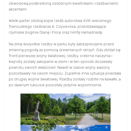
obwodową podkreśloną ozdobnymi kwietnikami i rzeźbiarskimi
akcentami.
Wielki parter zdobią kopie rzeźb autorstwa XVIII-wiecznego
francuskiego rzeźbiarza A. Coysevoxa, przedstawiające
rzymskie boginie Dianę i Florę oraz nimfę Hamadriadę.
Na zimę wszystkie rzeźby w parku były zabezpieczane przed
zmienną pogodą za pomocą drewnianych skrzyń. Gdy zbliżał się
front pierwszej wojny światowej, rzeźby, srebrne naczynia i
klejnoty zostały zakopane w ziemi i w ten sposób doczekały
powrotu swoich właścicieli. Nawet w czasie wojny wazony
pozostawały na swoim miejscu. Zupełnie inna sytuacja powstała
po drugiej wojnie światowej. Rzeźby zostały rozbite na kawałki, a
po dawnym luksusie pozostały jedynie wspomnienia.