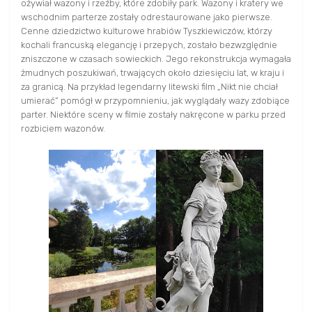
ożywiał wazony i rzeźby, które zdobiły park. Wazony i kratery we
wschodnim parterze zostały odrestaurowane jako pierwsze.
Cenne dziedzictwo kulturowe hrabiów Tyszkiewiczów, którzy
kochali francuską elegancję i przepych, zostało bezwzględnie
zniszczone w czasach sowieckich. Jego rekonstrukcja wymagała
żmudnych poszukiwań, trwających około dziesięciu lat, w kraju i
za granicą. Na przykład legendarny litewski film „Nikt nie chciał
umierać” pomógł w przypomnieniu, jak wyglądały wazy zdobiące
parter. Niektóre sceny w filmie zostały nakręcone w parku przed
rozbiciem wazonów.