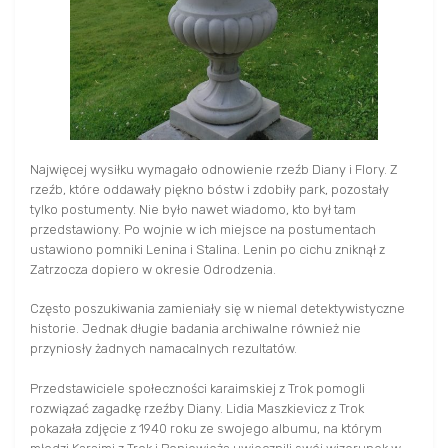
Najwięcej wysiłku wymagało odnowienie rzeźb Diany i Flory. Z
rzeźb, które oddawały piękno bóstw i zdobiły park, pozostały
tylko postumenty. Nie było nawet wiadomo, kto był tam
przedstawiony. Po wojnie w ich miejsce na postumentach
ustawiono pomniki Lenina i Stalina. Lenin po cichu zniknął z
Zatrzocza dopiero w okresie Odrodzenia.
Często poszukiwania zamieniały się w niemal detektywistyczne
historie. Jednak długie badania archiwalne również nie
przyniosły żadnych namacalnych rezultatów.
Przedstawiciele społeczności karaimskiej z Trok pomogli
rozwiązać zagadkę rzeźby Diany. Lidia Maszkievicz z Trok
pokazała zdjęcie z 1940 roku ze swojego albumu, na którym