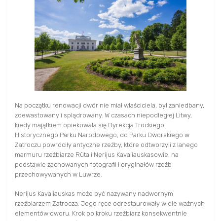
Na początku renowacji dwór nie miał właściciela, był zaniedbany,
zdewastowany i splądrowany. W czasach niepodległej Litwy,
kiedy majątkiem opiekowała się Dyrekcja Trockiego
Historycznego Parku Narodowego, do Parku Dworskiego w
Zatroczu powróciły antyczne rzeźby, które odtworzyli z lanego
marmuru rzeźbiarze Rūta i Nerijus Kavaliauskasowie, na
podstawie zachowanych fotografii i oryginałów rzeźb
przechowywanych w Luwrze.
Nerijus Kavaliauskas może być nazywany nadwornym
rzeźbiarzem Zatrocza. Jego ręce odrestaurowały wiele ważnych
elementów dworu. Krok po kroku rzeźbiarz konsekwentnie