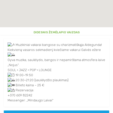
DIDESNIS ŽEMĖLAPIO VAIZDAS
Muzikiniai vakarai bangose su charizmatiškąja Aldegunda!
Kiekvieną vasaros sekmadienį kviečiame vakarui Galvės ežere
Gyva muzika, saulėlydis, bangos ir nepamirštama atmosfera laive
„Nojus“.
SOUL • JAZZ • POP • LOUNGE
19:00–19:50
20:30–21:20 (saulėlydžio plaukimas)
Bilieto kaina – 25 €
Rezervacija:
+370 609 82242
Messenger: „Mindaugo Laivai“