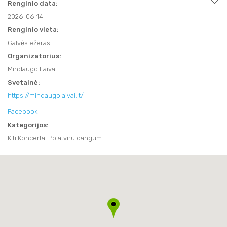
SVEIKATINIMO PASLAUGOS
Renginio data:
APIE MUS
FILMAI
2026-06-14
FILMAI
TRAKAI JUMS
AKTYVIOS PRAMOGOS
NAUDINGA INFORMACIJA
Renginio vieta:
KITI
Galvės ežeras
KITI
KAVINĖS IR RESTORANAI
TRAKAI JUMS
TURISTO RINKLIAVA
KALĖDINIAI RENGINIAI
Organizatorius:
KAVINĖS IR RESTORANAI
LEIDINIAI
Mindaugo Laivai
KALĖDINIAI RENGINIAI
KONFERENCIJŲ ORGANIZAVIMAS
Svetainė:
KONFERENCIJŲ ORGANIZAVIMAS
INFORMACIJA VERSLUI
TRAKIEČIO KORTELĖ
https://mindaugolaivai.lt/
TRAKIEČIO KORTELĖ
Facebook
STOVYKLOS
Kategorijos:
STOVYKLOS
Kiti Koncertai Po atviru dangum