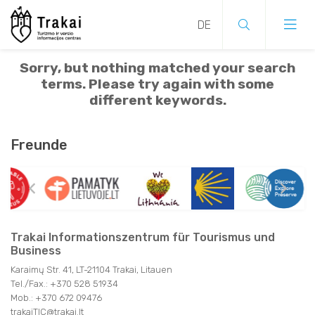
KOSTENLOSE VERANSTALTUNGEN
SEHENSWÜRDIGKEITEN
GÄSTEHÄUSER
ŰBER TRAKAI
Sorry, but nothing matched your search
terms. Please try again with some
KONZERTE
MUSEEN
LANDTOURISM
ANREISE
different keywords.
KOSTENLOSE VERANSTALTUNGEN
FESTIVALS
STADTFÜHRUNGEN
PRIVATVERMIETER
INFORMATIONSZENTRUM FÜR TOURISMUS UND
KONZERTE
Freunde
BUSINESS
SEHENSWÜRDIGKEITEN
FESTIVALS
AUSSTELLUNGEN
NATURPARKS
CAMPING
MUSEEN
GESCHENKE
AUSSTELLUNGEN
GÄSTEHÄUSER
AUFFÜHRUNGEN
AKTIVE FREIZEIT
HOTELS
STADTFÜHRUNGEN
NÜTZLICHE INFORMATIONEN
AUFFÜHRUNGEN
LANDTOURISM
NATURPARKS
SPORT
SPA
Trakai Informationszentrum für Tourismus und
ŰBER TRAKAI
SPORT
Business
DISCOVER LITAUEN
PRIVATVERMIETER
AKTIVE FREIZEIT
ANREISE
FÜR KINDER
ESSEN UND TRINKEN
Karaimų Str. 41, LT-21104 Trakai, Litauen
FÜR KINDER
CAMPING
Tel./Fax.: +370 528 51934
VOLKSKUNST&TRADITIONEN
SPA
INFORMATIONSZENTRUM FÜR TOURISMUS UND
Mob.: +370 672 09476
STADTFÜHRUNGEN
STADTFÜHRUNGEN
RESTAURANTS FÜR FAMILIEN
BUSINESS
HOTELS
trakaiTIC@trakai.lt