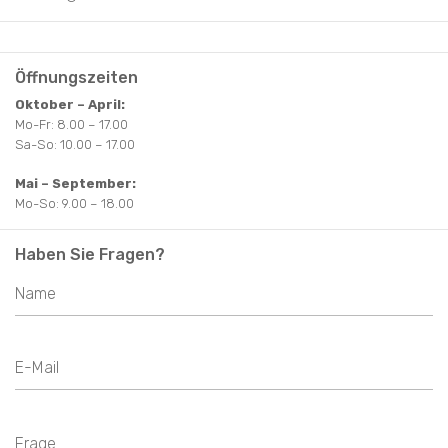
ESSEN UND TRINKEN
ANDERE
GESCHENKE
ANDERE
RESTAURANTS FÜR FAMILIEN
NÜTZLICHE INFORMATIONEN
Öffnungszeiten
Oktober – April:
DISCOVER LITAUEN
Mo-Fr: 8.00 – 17.00
Sa-So: 10.00 – 17.00
VOLKSKUNST&TRADITIONEN
Mai – September:
Mo-So: 9.00 – 18.00
Haben Sie Fragen?