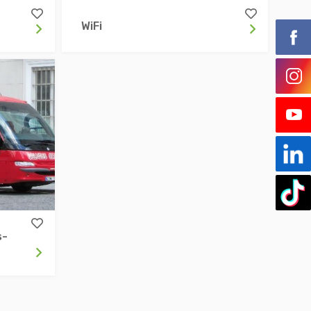
WiFi
s-