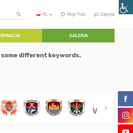
PL
Moje Troki
Zapytaj
FORMACJA
GALERIA
h some different keywords.