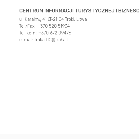
CENTRUM INFORMACJI TURYSTYCZNEJ I BIZNES
Inne
ul. Karaimų 41 LT-21104 Troki, Litwa
Tel./Fax.: +370 528 51934
Tel. kom.: +370 672 09476
e-mail: trakaiTIC@trakai.lt