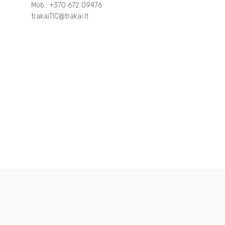
Mob.: +370 672 09476
trakaiTIC@trakai.lt
Andere