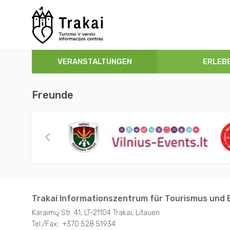
Kostenlose Veranstaltungen
Sehenswürdigkeiten
Gästehäuser
Űber Trakai
VERANSTALTUNGEN
ERLEB
Konzerte
Museen
Landtourism
Anreise
Festivals
Stadtführungen
Privatvermieter
Informationszentrum für Tourismus und Business
Freunde
Ausstellungen
Naturparks
Camping
Geschenke
Aufführungen
Aktive Freizeit
Hotels
Nützliche Informationen
Sport
SPA
Discover Litauen
Für Kinder
Essen und Trinken
Volkskunst&Traditionen
Trakai Informationszentrum für Tourismus und 
Karaimų Str. 41, LT-21104 Trakai, Litauen
Stadtführungen
Restaurants für Familien
Tel./Fax.: +370 528 51934