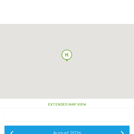
ESSEN UND TRINKEN
ANDERE
GESCHENKE
ANDERE
RESTAURANTS FÜR FAMILIEN
NÜTZLICHE INFORMATIONEN
DISCOVER LITAUEN
VOLKSKUNST&TRADITIONEN
EXTENDED MAP VIEW
August
2026