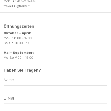
Mob.: +370 672 09476
trakaiTIC@trakai.lt
DISCOVER LITAUEN
VOLKSKUNST&TRADITIONEN
Öffnungszeiten
Oktober – April:
Mo-Fr: 8.00 – 17.00
Sa-So: 10.00 – 17.00
Mai – September:
Mo-So: 9.00 – 18.00
Haben Sie Fragen?