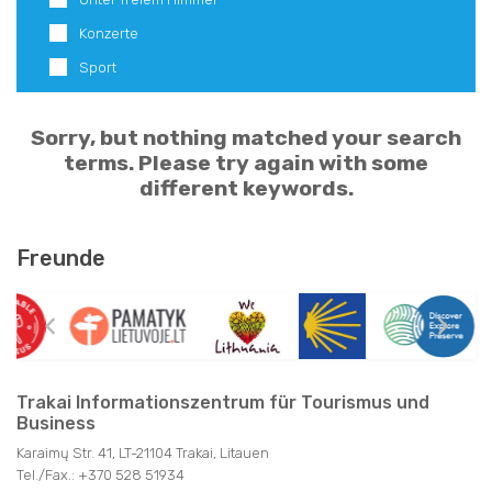
ANDERE
Konzerte
ANDERE
Sport
Sorry, but nothing matched your search
SEHENSWÜRDIGKEITEN
terms. Please try again with some
different keywords.
MUSEEN
GÄSTEHÄUSER
STADTFÜHRUNGEN
Freunde
LANDTOURISM
NATURPARKS
ŰBER TRAKAI
PRIVATVERMIETER
AKTIVE FREIZEIT
ANREISE
CAMPING
SPA
INFORMATIONSZENTRUM FÜR TOURISMUS UND
BUSINESS
HOTELS
Trakai Informationszentrum für Tourismus und
ESSEN UND TRINKEN
Business
GESCHENKE
Karaimų Str. 41, LT-21104 Trakai, Litauen
RESTAURANTS FÜR FAMILIEN
Tel./Fax.: +370 528 51934
NÜTZLICHE INFORMATIONEN