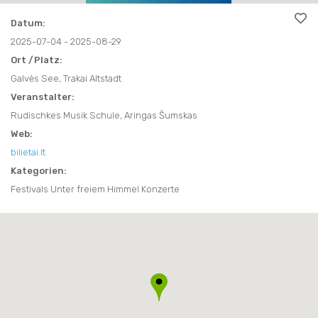
ESSEN UND TRINKEN
ANDERE
GESCHENKE
Datum:
ANDERE
RESTAURANTS FÜR FAMILIEN
2025-07-04 - 2025-08-29
NÜTZLICHE INFORMATIONEN
Ort /Platz:
Galvės See, Trakai Altstadt
DISCOVER LITAUEN
Veranstalter:
VOLKSKUNST&TRADITIONEN
Rudischkes Musik Schule, Aringas Šumskas
Web:
bilietai.lt
Kategorien:
Festivals Unter freiem Himmel Konzerte