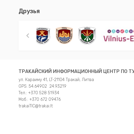
Друзья
TРAKAЙСКИЙ ИНФОРМАЦИОННЫЙ ЦЕНТР ПО ТУ
ул. Караиму 41, LT-21104 Тракай, Литва
GPS: 54.64902 24.93219
Teл.: +370 528 51934
Moб.: +370 672 09476
trakaiTIC@trakai.lt