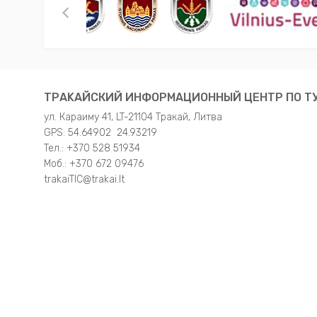
TРAKAЙСКИЙ ИНФОРМАЦИОННЫЙ ЦЕНТР ПО ТУ
ул. Караиму 41, LT-21104 Тракай, Литва
GPS: 54.64902 24.93219
Teл.: +370 528 51934
Moб.: +370 672 09476
trakaiTIC@trakai.lt