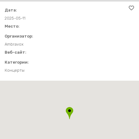
ТУРИСТИЧЕСКИЕ МАРШРУТЫ
КОНТАКТЫ И ВРЕМЯ РАБОТЫ
ДРУГОЕ
Дата:
ДРУГОЕ
ИСТОРИЯ ТРАКАЙ
2025-05-11
Место:
ЗАЩИТА ПЕРСОНАЛЬНЫХ ДАННЫХ
Организатор:
Ambravox
Веб-сайт:
Категории:
Концерты