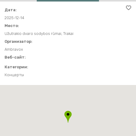
ТУРИСТИЧЕСКИЕ МАРШРУТЫ
КОНТАКТЫ И ВРЕМЯ РАБОТЫ
ДРУГОЕ
Дата:
ДРУГОЕ
ИСТОРИЯ ТРАКАЙ
2025-12-14
Место:
ЗАЩИТА ПЕРСОНАЛЬНЫХ ДАННЫХ
Užutrakio dvaro sodybos rūmai, Trakai
Организатор:
Ambravox
Веб-сайт:
Категории:
Концерты