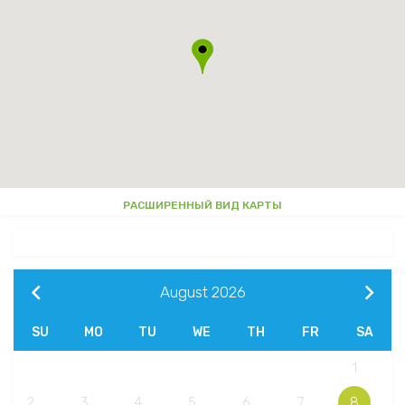
РАСШИРЕННЫЙ ВИД КАРТЫ
August
2026
SU
MO
TU
WE
TH
FR
SA
1
2
3
4
5
6
7
8