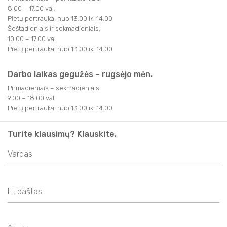
SVEIKATINIMO PASLAUGOS
APIE MUS
8.00 – 17.00 val.
FILMAI
FILMAI
TRAKAI JUMS
Pietų pertrauka: nuo 13.00 iki 14.00
AKTYVIOS PRAMOGOS
NAUDINGA INFORMACIJA
Šeštadieniais ir sekmadieniais:
KITI
10.00 – 17.00 val.
KITI
KAVINĖS IR RESTORANAI
TRAKAI JUMS
TURISTO RINKLIAVA
Pietų pertrauka: nuo 13.00 iki 14.00
KALĖDINIAI RENGINIAI
KAVINĖS IR RESTORANAI
LEIDINIAI
KALĖDINIAI RENGINIAI
KONFERENCIJŲ ORGANIZAVIMAS
Darbo laikas gegužės – rugsėjo mėn.
KONFERENCIJŲ ORGANIZAVIMAS
Pirmadieniais – sekmadieniais:
INFORMACIJA VERSLUI
TRAKIEČIO KORTELĖ
9.00 – 18.00 val.
TRAKIEČIO KORTELĖ
Pietų pertrauka: nuo 13.00 iki 14.00
STOVYKLOS
STOVYKLOS
Turite klausimų? Klauskite.