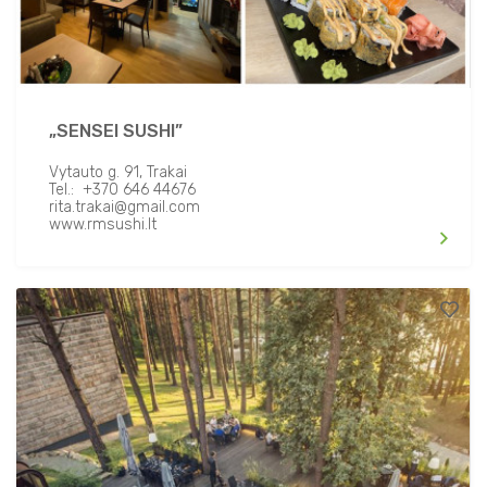
„SENSEI SUSHI”
Vytauto g. 91, Trakai
Tel.: +370 646 44676
rita.trakai@gmail.com
www.rmsushi.lt