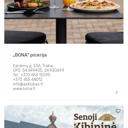
„BONA” picerija
Karaimų g. 53A, Trakai
GPS: 54.649405, 24.930699
Tel.: +370 656 13095
+370 655 68012
info@asklubas.lt
www.bona.lt