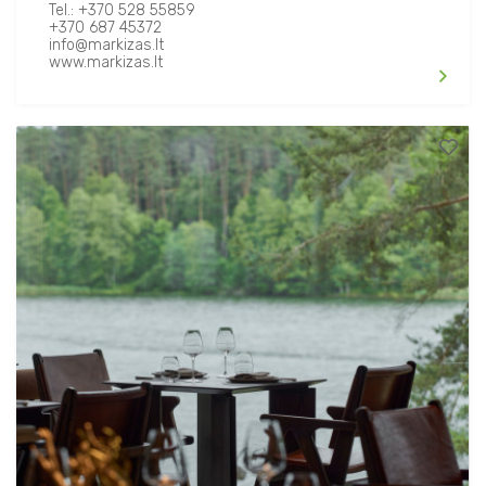
Tel.: +370 528 55859
+370 687 45372
info@markizas.lt
www.markizas.lt