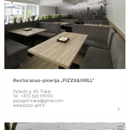
Restoranas-picerija „PIZZA&GRILL”
Vytauto g. 60, Trakai
Tel.: +370 626 99090
pizzagrill.trakai@gmail.com
www.pizza-grill.lt