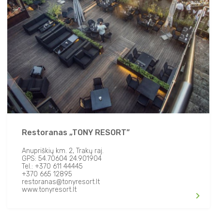
Restoranas „TONY RESORT”
Anupriškių km. 2, Trakų raj.
GPS: 54.70604 24.901904
Tel.: +370 611 44445
+370 665 12895
restoranas@tonyresort.lt
www.tonyresort.lt