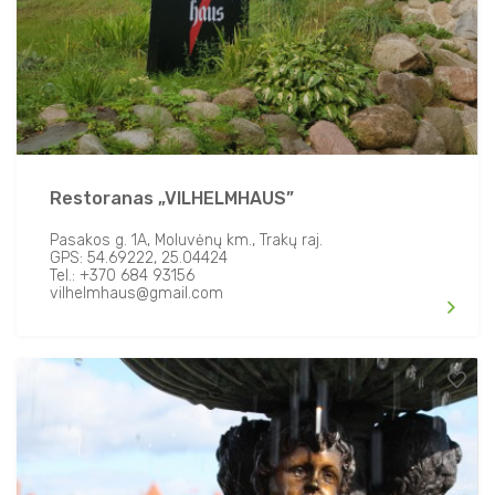
Restoranas „VILHELMHAUS”
Pasakos g. 1A, Moluvėnų km., Trakų raj.
GPS: 54.69222, 25.04424
Tel.: +370 684 93156
vilhelmhaus@gmail.com