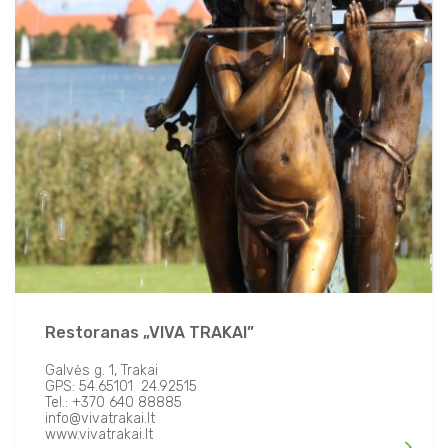
Restoranas „VIVA TRAKAI”
Galvės g. 1, Trakai
GPS: 54.65101 24.92515
Tel.: +370 640 88885
info@vivatrakai.lt
www.vivatrakai.lt