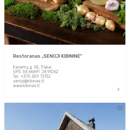
Restoranas „SENOJI KIBININĖ”
Karaimų g. 65, Trakai
GPS: 54.66691 24.91062
Tel.: +370 659 72132
senoji@kibinas.lt
www.kibinas.lt