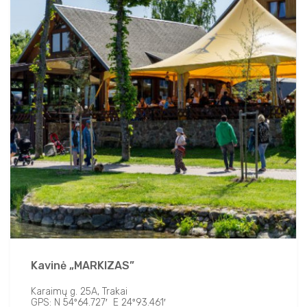
Kavinė „MARKIZAS”
Karaimų g. 25A, Trakai
GPS: N 54º64.727′ E 24º93.461′