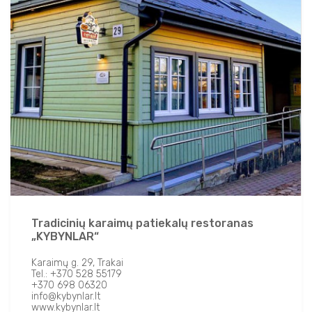
Tradicinių karaimų patiekalų restoranas
„KYBYNLAR“
Karaimų g. 29, Trakai
Tel.: +370 528 55179
+370 698 06320
info@kybynlar.lt
www.kybynlar.lt