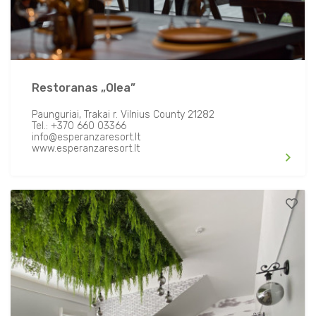
Restoranas „Olea”
Paunguriai, Trakai r. Vilnius County 21282
Tel.: +370 660 03366
info@esperanzaresort.lt
www.esperanzaresort.lt