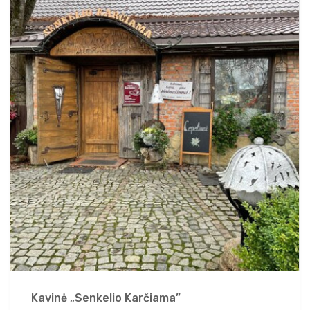
Kavinė „Senkelio Karčiama”