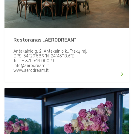
PARKAVIMAS
KAIMO TURIZMO SODYBOS
KAIP ATVYKTI?
KEMPINGAI IR STOVYKLAVIETĖS
APIE MUS
Restoranas „AERODREAM”
NAUDINGA INFORMACIJA
Antakalnio g. 2, Antakalnio k., Trakų raj.
TURISTO RINKLIAVA
GPS: 54°29’58.9”N, 24°43’18.6”E
Tel.: + 370 614 000 40
info@aerodream.lt
LEIDINIAI
www.aerodream.lt
INFORMACIJA VERSLUI