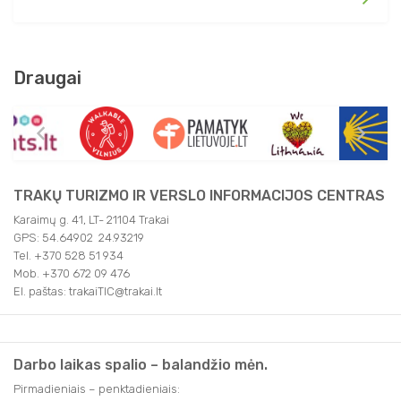
Draugai
TRAKŲ TURIZMO IR VERSLO INFORMACIJOS CENTRAS
Karaimų g. 41, LT- 21104 Trakai
GPS: 54.64902 24.93219
Tel. +370 528 51 934
Mob. +370 672 09 476
El. paštas: trakaiTIC@trakai.lt
Darbo laikas spalio – balandžio mėn.
Pirmadieniais – penktadieniais: