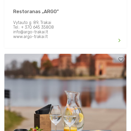
Restoranas „ARGO”
Vytauto g. 89, Trakai
Tel.: + 370 645 35808
info@argo-trakai.lt
www.argo-trakai.lt