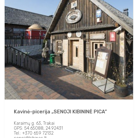
Kavinė-picerija „SENOJI KIBININĖ PICA”
Karaimų g. 63, Trakai
GPS: 54.65088, 24.92431
Tel.: +370 659 72132