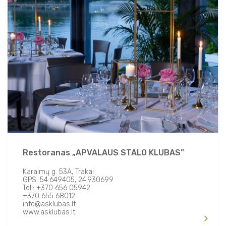
Restoranas „APVALAUS STALO KLUBAS”
Karaimų g. 53A, Trakai
GPS: 54.649405, 24.930699
Tel.: +370 656 05942
+370 655 68012
info@asklubas.lt
www.asklubas.lt