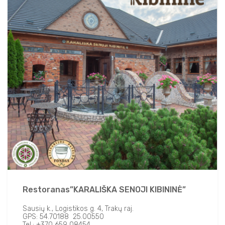
Restoranas”KARALIŠKA SENOJI KIBININĖ”
Sausių k., Logistikos g. 4, Trakų raj.
GPS: 54.70188 25.00550
Tel.: +370 659 08454