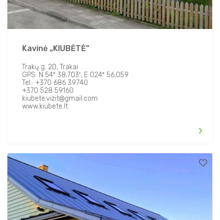
Kavinė „KIUBĖTĖ”
Trakų g. 2D, Trakai
GPS: N 54º 38,703′, E 024º 56,059
Tel.: +370 686 39740
+370 528 59160
kiubete.vizit@gmail.com
www.kiubete.lt