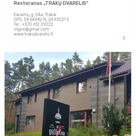
Restoranas „TRAKŲ DVARELIS”
Karaimų g. 54a, Trakai
GPS: 54.64942 N, 24.93021 E
Tel.: +370 612 29222
vilgire@gmail.com
www.trakudvarelis.lt