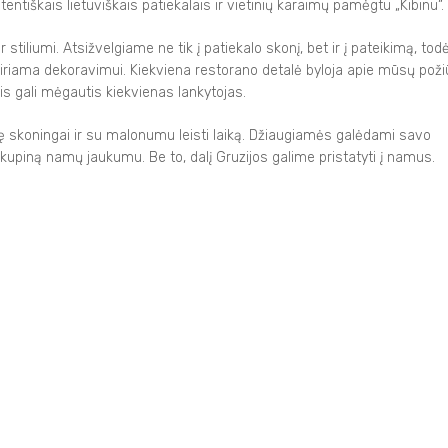
ntiškais lietuviškais patiekalais ir vietinių karaimų pamėgtu „Kibinu“.
 stiliumi. Atsižvelgiame ne tik į patiekalo skonį, bet ir į pateikimą, todė
kiriama dekoravimui. Kiekviena restorano detalė byloja apie mūsų požiū
is gali mėgautis kiekvienas lankytojas.
kę skoningai ir su malonumu leisti laiką. Džiaugiamės galėdami savo
 kupiną namų jaukumu. Be to, dalį Gruzijos galime pristatyti į namus.