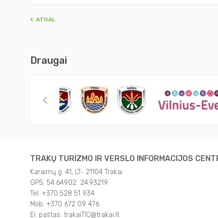
ATGAL
Draugai
TRAKŲ TURIZMO IR VERSLO INFORMACIJOS CEN
Karaimų g. 41, LT- 21104 Trakai
GPS: 54.64902 24.93219
Tel. +370 528 51 934
Mob. +370 672 09 476
El. paštas: trakaiTIC@trakai.lt