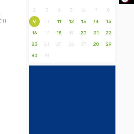
2
3
4
5
6
7
8
l
rį į
9
10
11
12
13
14
15
16
17
18
19
20
21
22
23
24
25
26
27
28
29
30
31