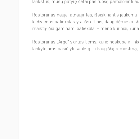
lankstūs, mūsų patyrę šefai pasiruošę pamaloninti aute
Restoranas naujai atnaujintas, išsiskiriantis jaukumu ir
kiekvienas patiekalas yra išskirtinis, daug dėmesio s
maistą: čia gaminami patiekalai – meno kūriniai, kuria
Restoranas „Argo“ skirtas tiems, kurie neskuba ir lin
lankytojams pasiūlyti saulėtą ir draugišką atmosferą,