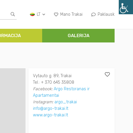
LT
Mano Trakai
Paklausk
ORMACIJA
GALERIJA
Vytauto g. 89, Trakai
Tel.: + 370 645 35808
Facebook:
Argo Restoranas ir
Apartamentai
Instagram:
argo_trakai
info@argo-trakai.lt
www.argo-trakai.lt