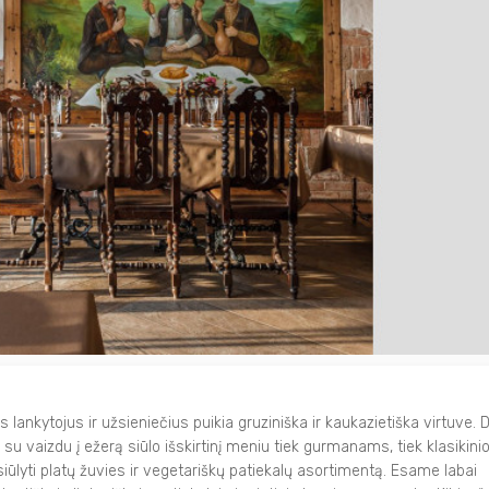
 lankytojus ir užsieniečius puikia gruziniška ir kaukazietiška virtuve. 
vaizdu į ežerą siūlo išskirtinį meniu tiek gurmanams, tiek klasikinio
lyti platų žuvies ir vegetariškų patiekalų asortimentą. Esame labai