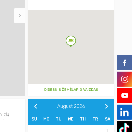
DIDESNIS ŽEMĖLAPIO VAIZDAS
August
2026
Dviejų
SU
MO
TU
WE
TH
FR
SA
 ir
1