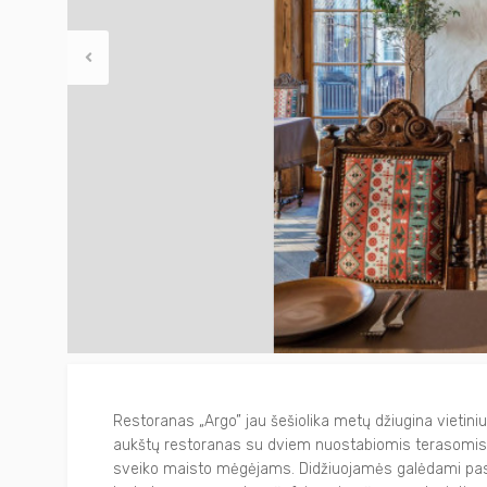
Filmai
Trakai Jums
Kiti
Kavinės ir restoranai
Kalėdiniai renginiai
Konferencijų organizavimas
Trakiečio kortelė
Stovyklos
Restoranas „Argo” jau šešiolika metų džiugina vietinius
aukštų restoranas su dviem nuostabiomis terasomis su 
sveiko maisto mėgėjams. Didžiuojamės galėdami pasiū