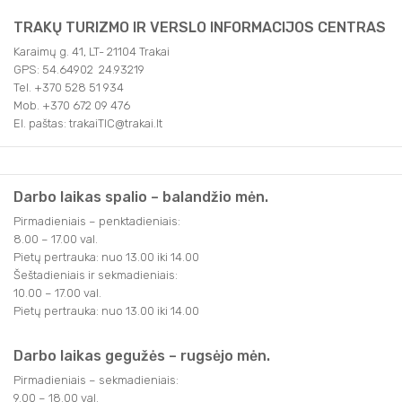
SVEIKATINIMO PASLAUGOS
APIE MUS
TRAKŲ TURIZMO IR VERSLO INFORMACIJOS CENTRAS
AKTYVIOS PRAMOGOS
NAUDINGA INFORMACIJA
Karaimų g. 41, LT- 21104 Trakai
GPS: 54.64902 24.93219
TRAKAI JUMS
Tel. +370 528 51 934
TURISTO RINKLIAVA
Mob. +370 672 09 476
KAVINĖS IR RESTORANAI
El. paštas: trakaiTIC@trakai.lt
LEIDINIAI
KONFERENCIJŲ ORGANIZAVIMAS
INFORMACIJA VERSLUI
TRAKIEČIO KORTELĖ
Darbo laikas spalio – balandžio mėn.
Pirmadieniais – penktadieniais:
STOVYKLOS
8.00 – 17.00 val.
Pietų pertrauka: nuo 13.00 iki 14.00
Šeštadieniais ir sekmadieniais:
10.00 – 17.00 val.
Pietų pertrauka: nuo 13.00 iki 14.00
Darbo laikas gegužės – rugsėjo mėn.
Pirmadieniais – sekmadieniais:
9.00 – 18.00 val.