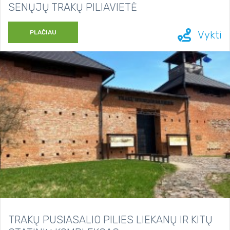
SENŲJŲ TRAKŲ PILIAVIETĖ
PLAČIAU
Vykti
TRAKŲ PUSIASALIO PILIES LIEKANŲ IR KITŲ