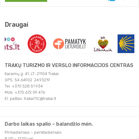
Draugai
TRAKŲ TURIZMO IR VERSLO INFORMACIJOS CENTRAS
Karaimų g. 41, LT- 21104 Trakai
GPS: 54.64902 24.93219
Tel. +370 528 51 934
Mob. +370 672 09 476
El. paštas: trakaiTIC@trakai.lt
Darbo laikas spalio – balandžio mėn.
Pirmadieniais – penktadieniais:
8.00 – 17.00 val.