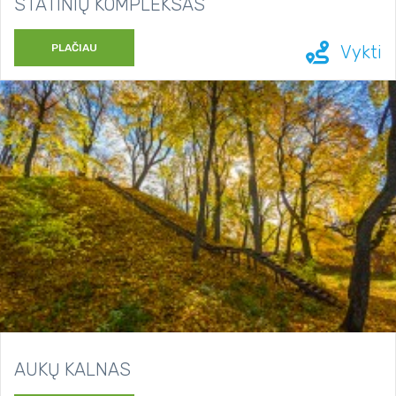
STATINIŲ KOMPLEKSAS
PLAČIAU
Vykti
AUKŲ KALNAS