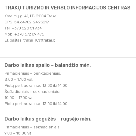
TRAKŲ TURIZMO IR VERSLO INFORMACIJOS CENTRAS
Karaimų g. 41, LT- 21104 Trakai
GPS: 54.64902 24.93219
Tel. +370 528 51 934
Mob. +370 672 09 476
El. paštas: trakaiTIC@trakai.lt
Darbo laikas spalio – balandžio mėn.
Pirmadieniais – penktadieniais:
8.00 – 17.00 val.
Pietų pertrauka: nuo 13.00 iki 14.00
Šeštadieniais ir sekmadieniais:
10.00 – 17.00 val.
Pietų pertrauka: nuo 13.00 iki 14.00
Darbo laikas gegužės – rugsėjo mėn.
Pirmadieniais – sekmadieniais:
9.00 – 18.00 val.