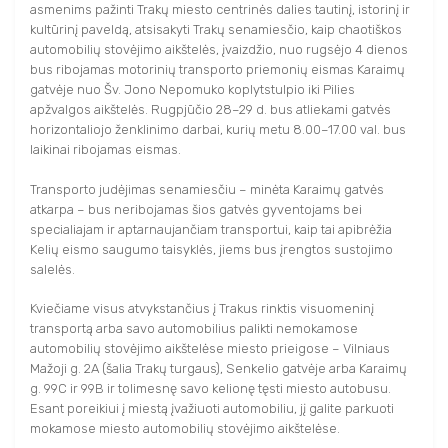
asmenims pažinti Trakų miesto centrinės dalies tautinį, istorinį ir
kultūrinį paveldą, atsisakyti Trakų senamiesčio, kaip chaotiškos
automobilių stovėjimo aikštelės, įvaizdžio, nuo rugsėjo 4 dienos
bus ribojamas motorinių transporto priemonių eismas Karaimų
gatvėje nuo Šv. Jono Nepomuko koplytstulpio iki Pilies
apžvalgos aikštelės. Rugpjūčio 28–29 d. bus atliekami gatvės
horizontaliojo ženklinimo darbai, kurių metu 8.00–17.00 val. bus
laikinai ribojamas eismas.
Transporto judėjimas senamiesčiu – minėta Karaimų gatvės
atkarpa – bus neribojamas šios gatvės gyventojams bei
specialiajam ir aptarnaujančiam transportui, kaip tai apibrėžia
Kelių eismo saugumo taisyklės, jiems bus įrengtos sustojimo
salelės.
Kviečiame visus atvykstančius į Trakus rinktis visuomeninį
transportą arba savo automobilius palikti nemokamose
automobilių stovėjimo aikštelėse miesto prieigose – Vilniaus
Mažoji g. 2A (šalia Trakų turgaus), Senkelio gatvėje arba Karaimų
g. 99C ir 99B ir tolimesnę savo kelionę tęsti miesto autobusu.
Esant poreikiui į miestą įvažiuoti automobiliu, jį galite parkuoti
mokamose miesto automobilių stovėjimo aikštelėse.