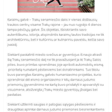
SVEIKATINIMO PASLAUGOS
APIE MUS
FILMAI
FILMAI
TRAKAI JUMS
AKTYVIOS PRAMOGOS
NAUDINGA INFORMACIJA
KITI
Karaimų gatvė – Trakų senamiesčio dalis ir vienas didžiausių
KITI
KAVINĖS IR RESTORANAI
TRAKAI JUMS
TURISTO RINKLIAVA
traukos centrų visame Trakų rajone – jau nuo rugsėjo 4 dienos
KALĖDINIAI RENGINIAI
tampa pėsčiųjų gatve. Šis objektas, išsiskiriantis savo
KAVINĖS IR RESTORANAI
LEIDINIAI
KALĖDINIAI RENGINIAI
KONFERENCIJŲ ORGANIZAVIMAS
autentiškumu, istorija, atspindintis karaimų tautos tradicijas ne tik
architektūriniu, bet ir kultūriniu ar kulinariniu paveldu, keičia savo
KONFERENCIJŲ ORGANIZAVIMAS
INFORMACIJA VERSLUI
įvaizdį.
TRAKIEČIO KORTELĖ
TRAKIEČIO KORTELĖ
Siekiant paskatinti miesto svečius ar gyventojus iš naujo atrasti
šią Trakų senamiesčio dalį ne tik pravažiuojant ja iki Trakų Salos
STOVYKLOS
STOVYKLOS
pilies, buvo priimtas sprendimas joje apriboti automobilių eismą,
prioritetą numatant pėstiesiems bei dviratininkams. Tuo tikslu
buvo parengtas Karaimų gatvės humanizavimo projektas, kurio
sprendiniai dėl eismo organizavimo ir kitų darnaus judumo
priemonių įgyvendinimo ne kartą buvo pristatyti ir apsvarstyti su
visuomene, atsižvelgta į Trakų miesto gyventojų įžvalgas bei
pastabas.
Siekiant užtikrinti saugias ir patogias sąlygas pėstiesiems ir
draugiškas aplinkai darnaus judumo priemones besirenkantiems