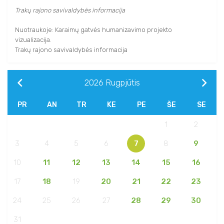
Trakų rajono savivaldybės informacija
Nuotraukoje: Karaimų gatvės humanizavimo projekto
vizualizacija.
Trakų rajono savivaldybės informacija
2026
Rugpjūtis
PR
AN
TR
KE
PE
ŠE
SE
1
2
3
4
5
6
7
8
9
10
11
12
13
14
15
16
17
18
19
20
21
22
23
24
25
26
27
28
29
30
31