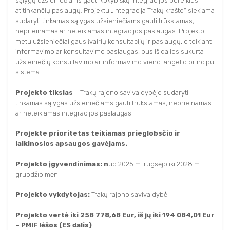
sąlygų užsieniečiams gauti kokybiškų integracijos poreikius
SVEIKATINIMO PASLAUGOS
APIE MUS
FILMAI
atitinkančių paslaugų. Projektu „Integracija Trakų krašte“ siekiama
FILMAI
TRAKAI JUMS
sudaryti tinkamas sąlygas užsieniečiams gauti trūkstamas,
AKTYVIOS PRAMOGOS
NAUDINGA INFORMACIJA
neprieinamas ar neteikiamas integracijos paslaugas. Projekto
KITI
metu užsieniečiai gaus įvairių konsultacijų ir paslaugų, o teikiant
KITI
KAVINĖS IR RESTORANAI
TRAKAI JUMS
TURISTO RINKLIAVA
informavimo ar konsultavimo paslaugas, bus iš dalies sukurta
KALĖDINIAI RENGINIAI
užsieniečių konsultavimo ar informavimo vieno langelio principu
KAVINĖS IR RESTORANAI
LEIDINIAI
KALĖDINIAI RENGINIAI
KONFERENCIJŲ ORGANIZAVIMAS
sistema.
KONFERENCIJŲ ORGANIZAVIMAS
INFORMACIJA VERSLUI
Projekto tikslas
– Trakų rajono savivaldybėje sudaryti
TRAKIEČIO KORTELĖ
tinkamas sąlygas užsieniečiams gauti trūkstamas, neprieinamas
TRAKIEČIO KORTELĖ
ar neteikiamas integracijos paslaugas.
STOVYKLOS
STOVYKLOS
Projekte prioritetas teikiamas prieglobsčio ir
laikinosios apsaugos gavėjams.
Projekto įgyvendinimas: n
uo 2025 m. rugsėjo iki 2028 m.
gruodžio mėn.
Projekto vykdytojas:
Trakų rajono savivaldybė
Projekto vertė iki 258 778,68 Eur, iš jų iki 194 084,01 Eur
– PMIF lėšos (ES dalis)