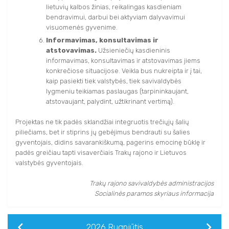
lietuvių kalbos žinias, reikalingas kasdieniam
bendravimui, darbui bei aktyviam dalyvavimui
visuomenės gyvenime.
Informavimas, konsultavimas ir
atstovavimas.
Užsieniečių kasdieninis
informavimas, konsultavimas ir atstovavimas jiems
konkrečiose situacijose. Veikla bus nukreipta ir į tai,
kaip pasiekti tiek valstybės, tiek savivaldybės
lygmeniu teikiamas paslaugas (tarpininkaujant,
atstovaujant, palydint, užtikrinant vertimą).
Projektas ne tik padės sklandžiai integruotis trečiųjų šalių
piliečiams, bet ir stiprins jų gebėjimus bendrauti su šalies
gyventojais, didins savarankiškumą, pagerins emocinę būklę ir
padės greičiau tapti visaverčiais Trakų rajono ir Lietuvos
valstybės gyventojais.
Trakų rajono savivaldybės administracijos
Socialinės paramos skyriaus informacija
2026
Rugpjūtis