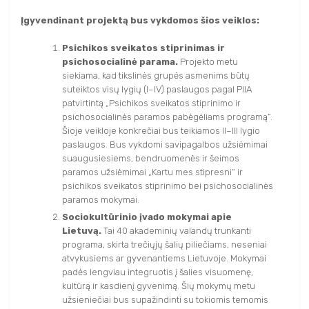
Į
gyvendinant projektą bus vykdomos šios veiklos:
Psichikos sveikatos stiprinimas ir
psichosocialinė parama.
Projekto metu
siekiama, kad tikslinės grupės asmenims būtų
suteiktos visų lygių (I–IV) paslaugos pagal PIIA
patvirtintą „Psichikos sveikatos stiprinimo ir
psichosocialinės paramos pabėgėliams programą“.
Šioje veikloje konkrečiai bus teikiamos II–III lygio
paslaugos. Bus vykdomi savipagalbos užsiėmimai
suaugusiesiems, bendruomenės ir šeimos
paramos užsiėmimai „Kartu mes stipresni“ ir
psichikos sveikatos stiprinimo bei psichosocialinės
paramos mokymai.
Sociokultūrinio įvado mokymai apie
Lietuvą.
Tai 40 akademinių valandų trunkanti
programa, skirta trečiųjų šalių piliečiams, neseniai
atvykusiems ar gyvenantiems Lietuvoje. Mokymai
padės lengviau integruotis į šalies visuomenę,
kultūrą ir kasdienį gyvenimą. Šių mokymų metu
užsieniečiai bus supažindinti su tokiomis temomis