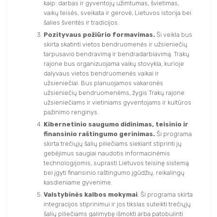
kaip: darbas ir gyventojų užimtumas, švietimas,
vaikų teisės, sveikata ir gerovė, Lietuvos istorija bei
šalies šventės ir tradicijos.
Pozityvaus požiūrio formavimas.
Ši veikla bus
skirta skatinti vietos bendruomenės ir užsieniečių
tarpusavio bendravimą ir bendradarbiavimą. Trakų
rajone bus organizuojama vaikų stovykla, kurioje
dalyvaus vietos bendruomenės vaikai ir
užsieniečiai. Bus planuojamos vakaronės
užsieniečių bendruomenėms, žygis Trakų rajone
užsieniečiams ir vietiniams gyventojams ir kultūros
pažinimo renginys.
Kibernetinio saugumo didinimas, teisinio ir
finansinio raštingumo gerinimas.
Ši programa
skirta trečiųjų šalių piliečiams siekiant stiprinti jų
gebėjimus saugiai naudotis informacinėmis
technologijomis, suprasti Lietuvos teisinę sistemą
bei įgyti finansinio raštingumo įgūdžių, reikalingų
kasdieniame gyvenime.
Valstybinės kalbos mokymai
. Ši programa skirta
integracijos stiprinimui ir jos tikslas suteikti trečiųjų
šalių piliečiams galimybę išmokti arba patobulinti