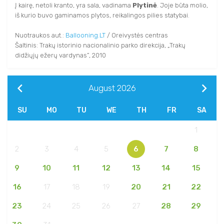
Į kairę, netoli kranto, yra sala, vadinama
Plytinė
. Joje būta molio,
iš kurio buvo gaminamos plytos, reikalingos pilies statybai.
Nuotraukos aut.:
Ballooning.LT
/ Oreivystės centras
Šaltinis: Trakų istorinio nacionalinio parko direkcija, „Trakų
didžiųjų ežerų vardynas”, 2010
August
2026
SU
MO
TU
WE
TH
FR
SA
1
2
3
4
5
6
7
8
9
10
11
12
13
14
15
16
17
18
19
20
21
22
23
24
25
26
27
28
29