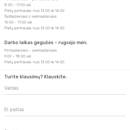
SVEIKATINIMO PASLAUGOS
APIE MUS
8.00 – 17.00 val.
FILMAI
FILMAI
TRAKAI JUMS
Pietų pertrauka: nuo 13.00 iki 14.00
AKTYVIOS PRAMOGOS
NAUDINGA INFORMACIJA
Šeštadieniais ir sekmadieniais:
KITI
10.00 – 17.00 val.
KITI
KAVINĖS IR RESTORANAI
TRAKAI JUMS
TURISTO RINKLIAVA
Pietų pertrauka: nuo 13.00 iki 14.00
KALĖDINIAI RENGINIAI
KAVINĖS IR RESTORANAI
LEIDINIAI
KALĖDINIAI RENGINIAI
KONFERENCIJŲ ORGANIZAVIMAS
Darbo laikas gegužės – rugsėjo mėn.
KONFERENCIJŲ ORGANIZAVIMAS
Pirmadieniais – sekmadieniais:
INFORMACIJA VERSLUI
TRAKIEČIO KORTELĖ
9.00 – 18.00 val.
TRAKIEČIO KORTELĖ
Pietų pertrauka: nuo 13.00 iki 14.00
STOVYKLOS
STOVYKLOS
Turite klausimų? Klauskite.