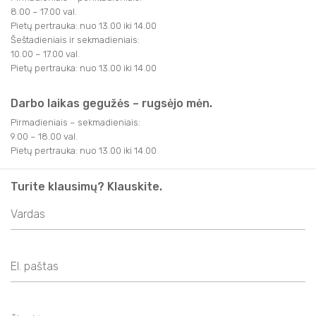
SVEIKATINIMO PASLAUGOS
APIE MUS
8.00 – 17.00 val.
FILMAI
FILMAI
TRAKAI JUMS
Pietų pertrauka: nuo 13.00 iki 14.00
AKTYVIOS PRAMOGOS
NAUDINGA INFORMACIJA
Šeštadieniais ir sekmadieniais:
KITI
10.00 – 17.00 val.
KITI
KAVINĖS IR RESTORANAI
TRAKAI JUMS
TURISTO RINKLIAVA
Pietų pertrauka: nuo 13.00 iki 14.00
KALĖDINIAI RENGINIAI
KAVINĖS IR RESTORANAI
LEIDINIAI
KALĖDINIAI RENGINIAI
KONFERENCIJŲ ORGANIZAVIMAS
Darbo laikas gegužės – rugsėjo mėn.
KONFERENCIJŲ ORGANIZAVIMAS
Pirmadieniais – sekmadieniais:
INFORMACIJA VERSLUI
TRAKIEČIO KORTELĖ
9.00 – 18.00 val.
TRAKIEČIO KORTELĖ
Pietų pertrauka: nuo 13.00 iki 14.00
STOVYKLOS
STOVYKLOS
Turite klausimų? Klauskite.