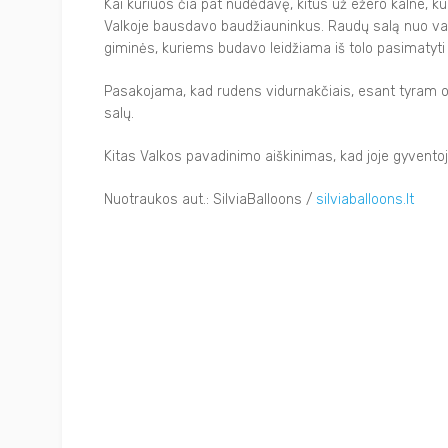
Kai kuriuos čia pat nudėdavę, kitus už ežero kalne, kurį
Valkoje bausdavo baudžiauninkus. Raudų salą nuo val
giminės, kuriems budavo leidžiama iš tolo pasimatyti s
Pasakojama, kad rudens vidurnakčiais, esant tyram orui
salų.
Kitas Valkos pavadinimo aiškinimas, kad joje gyventoj
Nuotraukos aut.: SilviaBalloons /
silviaballoons.lt