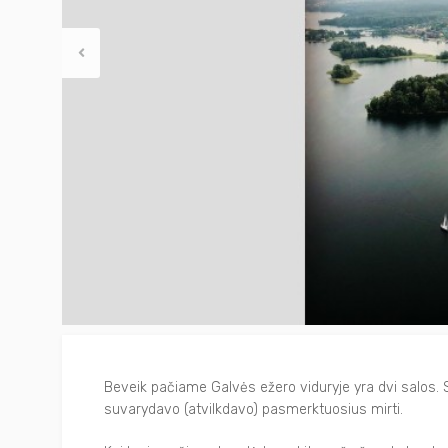
Filmai
Trakai Jums
Kiti
Kavinės ir restoranai
Kalėdiniai renginiai
Konferencijų organizavimas
Trakiečio kortelė
Stovyklos
Beveik pačiame Galvės ežero viduryje yra dvi salos. Sa
suvarydavo (atvilkdavo) pasmerktuosius mirti.