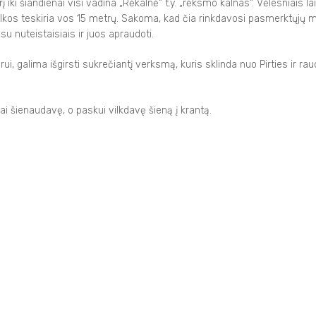
 iki šiandienai visi vadina „Rėkalnė“ t.y. „rėksmo kalnas“. Vėlesniais la
kos teskiria vos 15 metrų. Sakoma, kad čia rinkdavosi pasmerktųjų m
u nuteistaisiais ir juos apraudoti.
, galima išgirsti sukrečiantį verksmą, kuris sklinda nuo Pirties ir ra
ai šienaudavę, o paskui vilkdavę šieną į krantą.