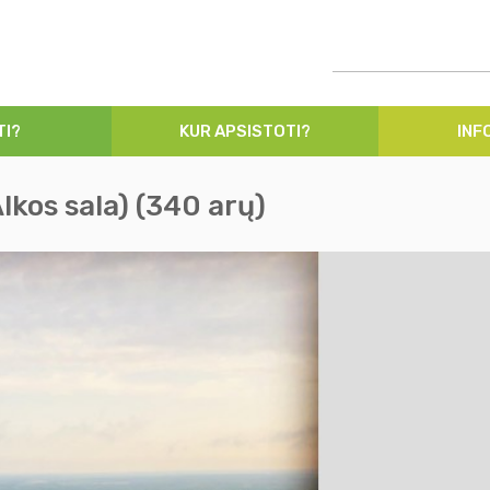
TI?
KUR APSISTOTI?
INF
Alkos sala) (340 arų)