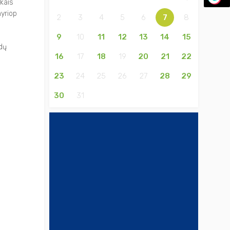
ikais
yriop
2
3
4
5
6
7
8
9
10
11
12
13
14
15
udų
16
17
18
19
20
21
22
23
24
25
26
27
28
29
30
31