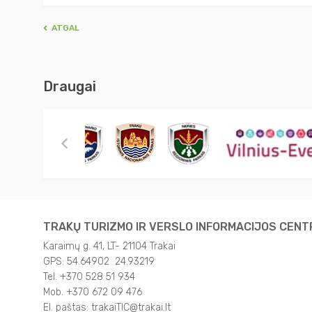
ATGAL
Draugai
TRAKŲ TURIZMO IR VERSLO INFORMACIJOS CEN
Karaimų g. 41, LT- 21104 Trakai
GPS: 54.64902 24.93219
Tel. +370 528 51 934
Mob. +370 672 09 476
El. paštas: trakaiTIC@trakai.lt