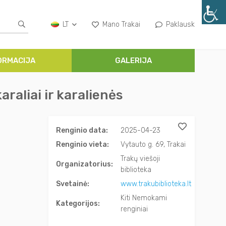
LT
Mano Trakai
Paklausk
ORMACIJA
GALERIJA
raliai ir karalienės
Renginio data:
2025-04-23
Renginio vieta:
Vytauto g. 69, Trakai
Trakų viešoji
Organizatorius:
biblioteka
Svetainė:
www.trakubiblioteka.lt
Kiti Nemokami
Kategorijos:
renginiai