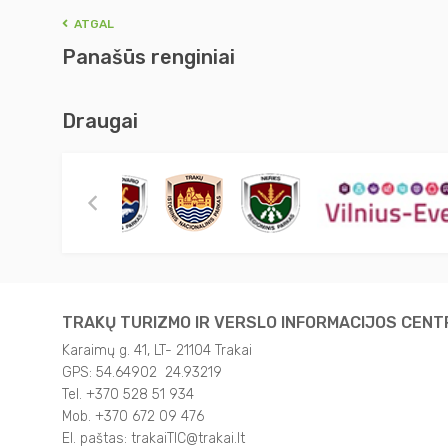
ATGAL
Panašūs renginiai
Draugai
TRAKŲ TURIZMO IR VERSLO INFORMACIJOS CEN
Karaimų g. 41, LT- 21104 Trakai
GPS: 54.64902 24.93219
Tel. +370 528 51 934
Mob. +370 672 09 476
El. paštas: trakaiTIC@trakai.lt