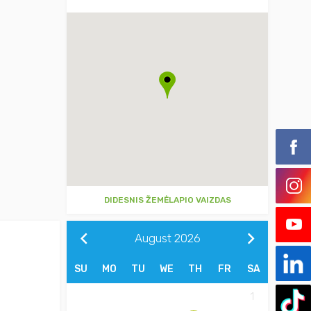
DIDESNIS ŽEMĖLAPIO VAIZDAS
August
2026
SU
MO
TU
WE
TH
FR
SA
1