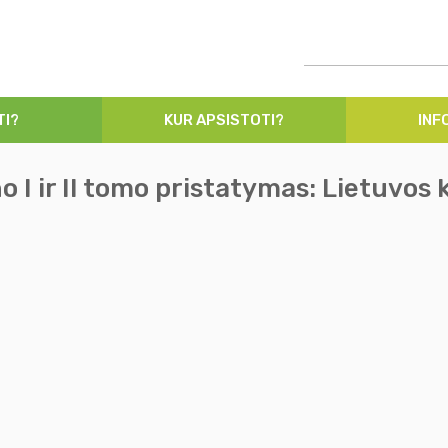
TI?
KUR APSISTOTI?
INF
 ir II tomo pristatymas: Lietuvos ka