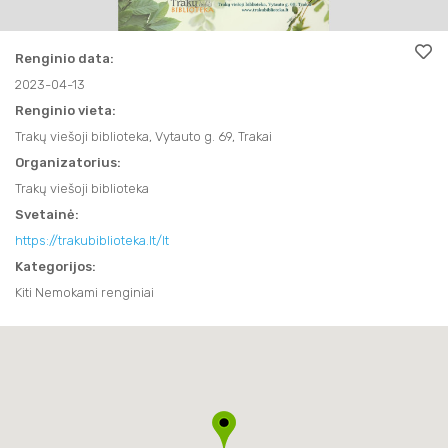
SVEIKATINIMO PASLAUGOS
APIE MUS
FILMAI
FILMAI
TRAKAI JUMS
AKTYVIOS PRAMOGOS
NAUDINGA INFORMACIJA
Renginio data:
KITI
2023-04-13
KITI
KAVINĖS IR RESTORANAI
TRAKAI JUMS
TURISTO RINKLIAVA
KALĖDINIAI RENGINIAI
Renginio vieta:
KAVINĖS IR RESTORANAI
LEIDINIAI
Trakų viešoji biblioteka, Vytauto g. 69, Trakai
KALĖDINIAI RENGINIAI
KONFERENCIJŲ ORGANIZAVIMAS
Organizatorius:
KONFERENCIJŲ ORGANIZAVIMAS
INFORMACIJA VERSLUI
TRAKIEČIO KORTELĖ
Trakų viešoji biblioteka
TRAKIEČIO KORTELĖ
Svetainė:
STOVYKLOS
https://trakubiblioteka.lt/lt
STOVYKLOS
Kategorijos:
Kiti Nemokami renginiai