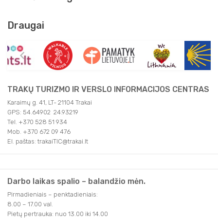
Draugai
TRAKŲ TURIZMO IR VERSLO INFORMACIJOS CENTRAS
Karaimų g. 41, LT- 21104 Trakai
GPS: 54.64902 24.93219
Tel. +370 528 51 934
Mob. +370 672 09 476
El. paštas: trakaiTIC@trakai.lt
Darbo laikas spalio – balandžio mėn.
Pirmadieniais – penktadieniais:
8.00 – 17.00 val.
Pietų pertrauka: nuo 13.00 iki 14.00