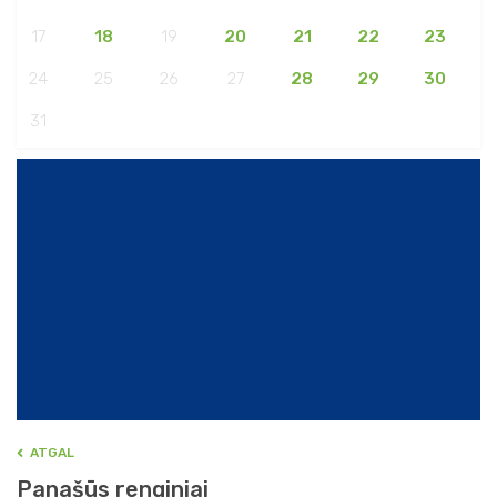
17
18
19
20
21
22
23
24
25
26
27
28
29
30
31
ATGAL
Panašūs renginiai