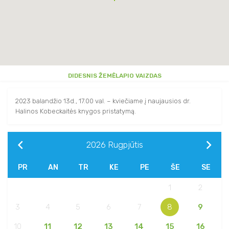
DIDESNIS ŽEMĖLAPIO VAIZDAS
2023 balandžio 13d., 17.00 val. – kviečiame į naujausios dr.
Halinos Kobeckaitės knygos pristatymą.
2026
Rugpjūtis
PR
AN
TR
KE
PE
ŠE
SE
1
2
3
4
5
6
7
8
9
10
11
12
13
14
15
16