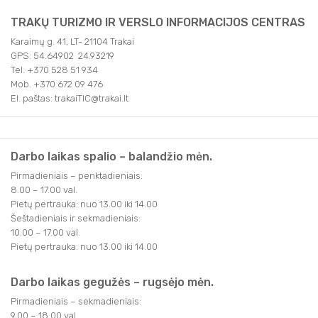
TRAKŲ TURIZMO IR VERSLO INFORMACIJOS CENTRAS
Karaimų g. 41, LT- 21104 Trakai
GPS: 54.64902 24.93219
Tel. +370 528 51 934
Mob. +370 672 09 476
El. paštas: trakaiTIC@trakai.lt
Darbo laikas spalio – balandžio mėn.
Pirmadieniais – penktadieniais:
8.00 – 17.00 val.
Pietų pertrauka: nuo 13.00 iki 14.00
Šeštadieniais ir sekmadieniais:
10.00 – 17.00 val.
Pietų pertrauka: nuo 13.00 iki 14.00
Darbo laikas gegužės – rugsėjo mėn.
Pirmadieniais – sekmadieniais:
9.00 – 18.00 val.