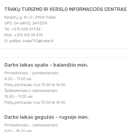
TRAKŲ TURIZMO IR VERSLO INFORMACIJOS CENTRAS
Karaimų g. 41, LT- 21104 Trakai
GPS: 54.64902 24.93219
Tel. +370 528 51 934
Mob. +370 672 09 476
El. paštas: trakaiTIC@trakai.lt
Darbo laikas spalio – balandžio mėn.
Pirmadieniais – penktadieniais:
8.00 – 17.00 val.
Pietų pertrauka: nuo 13.00 iki 14.00
Šeštadieniais ir sekmadieniais:
10.00 – 17.00 val.
Pietų pertrauka: nuo 13.00 iki 14.00
Darbo laikas gegužės – rugsėjo mėn.
Pirmadieniais – sekmadieniais:
9.00 – 18.00 val.