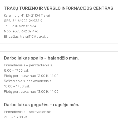
TRAKŲ TURIZMO IR VERSLO INFORMACIJOS CENTRAS
Karaimų g. 41, LT- 21104 Trakai
GPS: 54.64902 24.93219
Tel. +370 528 51 934
Mob. +370 672 09 476
El. paštas: trakaiTIC@trakai.lt
Darbo laikas spalio – balandžio mėn.
Pirmadieniais – penktadieniais:
8.00 – 17.00 val.
Pietų pertrauka: nuo 13.00 iki 14.00
Šeštadieniais ir sekmadieniais:
10.00 – 17.00 val.
Pietų pertrauka: nuo 13.00 iki 14.00
Darbo laikas gegužės – rugsėjo mėn.
Pirmadieniais – sekmadieniais:
9.00 – 18.00 val.