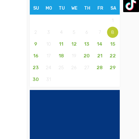
SU
MO
TU
WE
TH
FR
SA
1
2
3
4
5
6
7
8
9
10
11
12
13
14
15
16
17
18
19
20
21
22
23
24
25
26
27
28
29
30
31