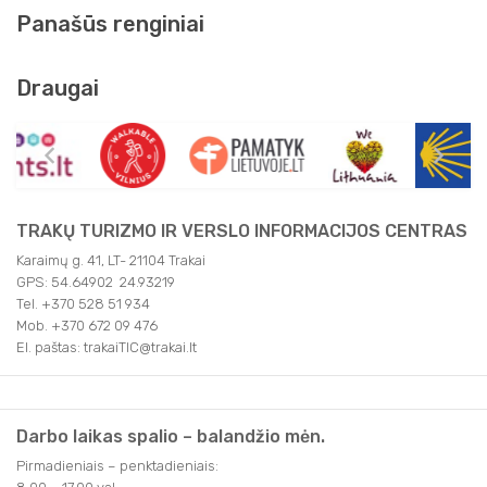
Panašūs renginiai
Draugai
TRAKŲ TURIZMO IR VERSLO INFORMACIJOS CENTRAS
Karaimų g. 41, LT- 21104 Trakai
GPS: 54.64902 24.93219
Tel. +370 528 51 934
Mob. +370 672 09 476
El. paštas: trakaiTIC@trakai.lt
Darbo laikas spalio – balandžio mėn.
Pirmadieniais – penktadieniais: