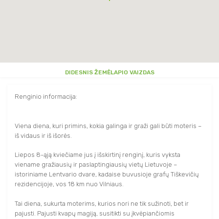
DIDESNIS ŽEMĖLAPIO VAIZDAS
Renginio informacija:
Viena diena, kuri primins, kokia galinga ir graži gali būti moteris –
iš vidaus ir iš išorės.
Liepos 8-ąją kviečiame jus į išskirtinį renginį, kuris vyksta
viename gražiausių ir paslaptingiausių vietų Lietuvoje –
istoriniame Lentvario dvare, kadaise buvusioje grafų Tiškevičių
rezidencijoje, vos 18 km nuo Vilniaus.
Tai diena, sukurta moterims, kurios nori ne tik sužinoti, bet ir
pajusti. Pajusti kvapų magiją, susitikti su įkvėpiančiomis