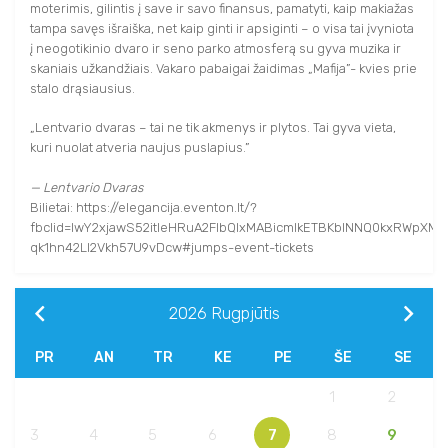
moterimis, gilintis į save ir savo finansus, pamatyti, kaip makiažas
tampa savęs išraiška, net kaip ginti ir apsiginti – o visa tai įvyniota
į neogotikinio dvaro ir seno parko atmosferą su gyva muzika ir
skaniais užkandžiais. Vakaro pabaigai žaidimas „Mafija”- kvies prie
stalo drąsiausius.
„Lentvario dvaras – tai ne tik akmenys ir plytos. Tai gyva vieta,
kuri nuolat atveria naujus puslapius.”
— Lentvario Dvaras
Bilietai: https://elegancija.eventon.lt/?
fbclid=IwY2xjawS52itleHRuA2FlbQIxMABicmlkETBKblNNQ0kxRW
qk1hn42LI2Vkh57U9vDcw#jumps-event-tickets
2026
Rugpjūtis
PR
AN
TR
KE
PE
ŠE
SE
1
2
3
4
5
6
7
8
9