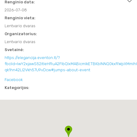
SVEIKATINIMO PASLAUGOS
Renginio data:
APIE MUS
FILMAI
2026-07-08
FILMAI
TRAKAI JUMS
AKTYVIOS PRAMOGOS
NAUDINGA INFORMACIJA
Renginio vieta:
KITI
Lentvario dvaras
KITI
KAVINĖS IR RESTORANAI
TRAKAI JUMS
TURISTO RINKLIAVA
KALĖDINIAI RENGINIAI
Organizatorius:
KAVINĖS IR RESTORANAI
LEIDINIAI
Lentvario dvaras
KALĖDINIAI RENGINIAI
KONFERENCIJŲ ORGANIZAVIMAS
Svetainė:
KONFERENCIJŲ ORGANIZAVIMAS
INFORMACIJA VERSLUI
TRAKIEČIO KORTELĖ
https://elegancija.eventon.lt/?
fbclid=IwY2xjawS52itleHRuA2FlbQIxMABicmlkETBKblNNQ0kxRWpX
TRAKIEČIO KORTELĖ
qk1hn42LI2Vkh57U9vDcw#jumps-about-event
STOVYKLOS
STOVYKLOS
Facebook
Kategorijos: