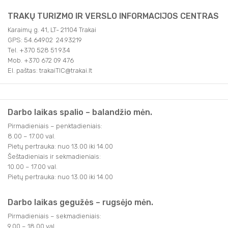
TRAKŲ TURIZMO IR VERSLO INFORMACIJOS CENTRAS
Karaimų g. 41, LT- 21104 Trakai
GPS: 54.64902 24.93219
Tel. +370 528 51 934
Mob. +370 672 09 476
El. paštas: trakaiTIC@trakai.lt
Darbo laikas spalio – balandžio mėn.
Pirmadieniais – penktadieniais:
8.00 – 17.00 val.
Pietų pertrauka: nuo 13.00 iki 14.00
Šeštadieniais ir sekmadieniais:
10.00 – 17.00 val.
Pietų pertrauka: nuo 13.00 iki 14.00
Darbo laikas gegužės – rugsėjo mėn.
Pirmadieniais – sekmadieniais:
9.00 – 18.00 val.