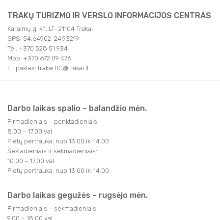
TRAKŲ TURIZMO IR VERSLO INFORMACIJOS CENTRAS
Karaimų g. 41, LT- 21104 Trakai
GPS: 54.64902 24.93219
Tel. +370 528 51 934
Mob. +370 672 09 476
El. paštas: trakaiTIC@trakai.lt
Darbo laikas spalio – balandžio mėn.
Pirmadieniais – penktadieniais:
8.00 – 17.00 val.
Pietų pertrauka: nuo 13.00 iki 14.00
Šeštadieniais ir sekmadieniais:
10.00 – 17.00 val.
Pietų pertrauka: nuo 13.00 iki 14.00
Darbo laikas gegužės – rugsėjo mėn.
Pirmadieniais – sekmadieniais:
9.00 – 18.00 val.