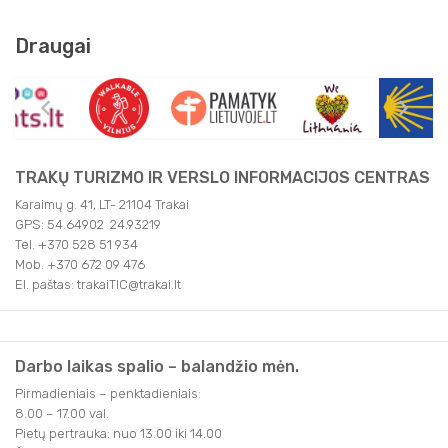
Draugai
TRAKŲ TURIZMO IR VERSLO INFORMACIJOS CENTRAS
Karaimų g. 41, LT- 21104 Trakai
GPS: 54.64902 24.93219
Tel. +370 528 51 934
Mob. +370 672 09 476
El. paštas: trakaiTIC@trakai.lt
Darbo laikas spalio – balandžio mėn.
Pirmadieniais – penktadieniais:
8.00 – 17.00 val.
Pietų pertrauka: nuo 13.00 iki 14.00