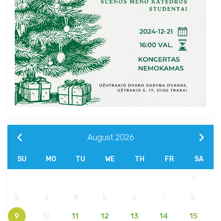
August
2026
SU
MO
TU
WE
TH
FR
SA
1
2
3
4
5
6
7
8
9
10
11
12
13
14
15