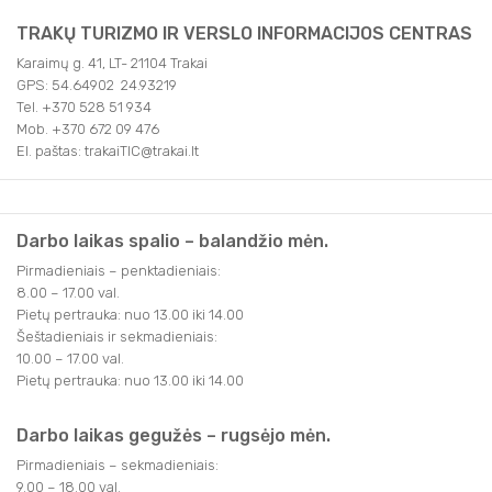
TRAKŲ TURIZMO IR VERSLO INFORMACIJOS CENTRAS
Karaimų g. 41, LT- 21104 Trakai
GPS: 54.64902 24.93219
Tel. +370 528 51 934
Mob. +370 672 09 476
El. paštas: trakaiTIC@trakai.lt
Darbo laikas spalio – balandžio mėn.
Pirmadieniais – penktadieniais:
8.00 – 17.00 val.
Pietų pertrauka: nuo 13.00 iki 14.00
Šeštadieniais ir sekmadieniais:
10.00 – 17.00 val.
Pietų pertrauka: nuo 13.00 iki 14.00
Darbo laikas gegužės – rugsėjo mėn.
Pirmadieniais – sekmadieniais:
9.00 – 18.00 val.