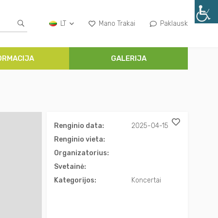
LT
Mano Trakai
Paklausk
ORMACIJA
GALERIJA
Renginio data:
2025-04-15
Renginio vieta:
Organizatorius:
Svetainė:
Kategorijos:
Koncertai