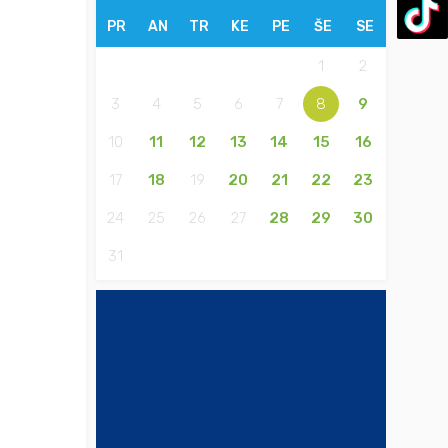
PR
AN
TR
KE
PE
ŠE
SE
1
2
3
4
5
6
7
8
9
10
11
12
13
14
15
16
17
18
19
20
21
22
23
24
25
26
27
28
29
30
31