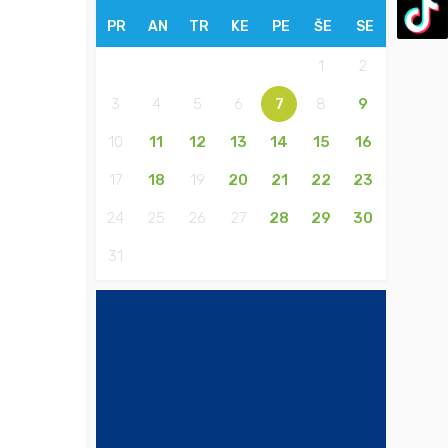
PR
AN
TR
KE
PE
ŠE
SE
1
2
3
4
5
6
7
8
9
10
11
12
13
14
15
16
17
18
19
20
21
22
23
24
25
26
27
28
29
30
31