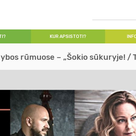
TI?
KUR APSISTOTI?
INF
bos rūmuose – „Šokio sūkuryje! / T