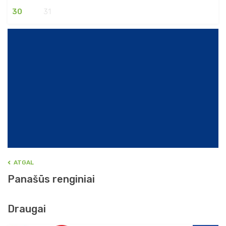
30
31
ATGAL
Panašūs renginiai
Draugai