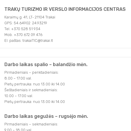
TRAKŲ TURIZMO IR VERSLO INFORMACIJOS CENTRAS
Karaimų g. 41, LT- 21104 Trakai
GPS: 54.64902 24.93219
Tel. +370 528 51 934
Mob. +370 672 09 476
El. paštas: trakaiTIC@trakai.lt
Darbo laikas spalio – balandžio mėn.
Pirmadieniais – penktadieniais:
8.00 – 17.00 val.
Pietų pertrauka: nuo 13.00 iki 14.00
Šeštadieniais ir sekmadieniais:
10.00 – 17.00 val.
Pietų pertrauka: nuo 13.00 iki 14.00
Darbo laikas gegužės – rugsėjo mėn.
Pirmadieniais – sekmadieniais:
9.00 – 18.00 val.