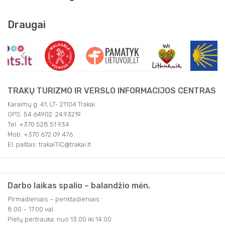
Draugai
TRAKŲ TURIZMO IR VERSLO INFORMACIJOS CENTRAS
Karaimų g. 41, LT- 21104 Trakai
GPS: 54.64902 24.93219
Tel. +370 528 51 934
Mob. +370 672 09 476
El. paštas: trakaiTIC@trakai.lt
Darbo laikas spalio – balandžio mėn.
Pirmadieniais – penktadieniais:
8.00 – 17.00 val.
Pietų pertrauka: nuo 13.00 iki 14.00