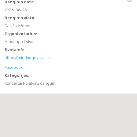
SVEIKATINIMO PASLAUGOS
Renginio data:
APIE MUS
FILMAI
2026-08-23
FILMAI
TRAKAI JUMS
AKTYVIOS PRAMOGOS
NAUDINGA INFORMACIJA
Renginio vieta:
KITI
Galvės ežeras
KITI
KAVINĖS IR RESTORANAI
TRAKAI JUMS
TURISTO RINKLIAVA
KALĖDINIAI RENGINIAI
Organizatorius:
KAVINĖS IR RESTORANAI
LEIDINIAI
Mindaugo Laivai
KALĖDINIAI RENGINIAI
KONFERENCIJŲ ORGANIZAVIMAS
Svetainė:
KONFERENCIJŲ ORGANIZAVIMAS
INFORMACIJA VERSLUI
TRAKIEČIO KORTELĖ
https://mindaugolaivai.lt/
TRAKIEČIO KORTELĖ
Facebook
STOVYKLOS
Kategorijos:
STOVYKLOS
Koncertai Po atviru dangum