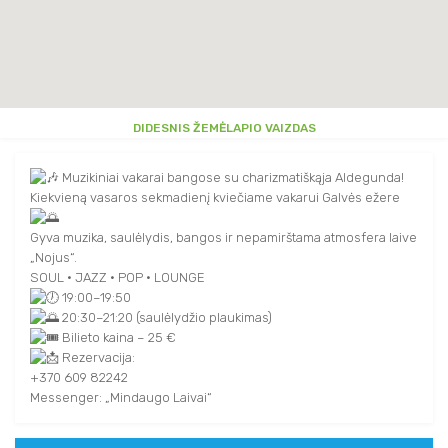
DIDESNIS ŽEMĖLAPIO VAIZDAS
Muzikiniai vakarai bangose su charizmatiškąja Aldegunda!
Kiekvieną vasaros sekmadienį kviečiame vakarui Galvės ežere
Gyva muzika, saulėlydis, bangos ir nepamirštama atmosfera laive
„Nojus“.
SOUL • JAZZ • POP • LOUNGE
19:00–19:50
20:30–21:20 (saulėlydžio plaukimas)
Bilieto kaina – 25 €
Rezervacija:
+370 609 82242
Messenger: „Mindaugo Laivai“