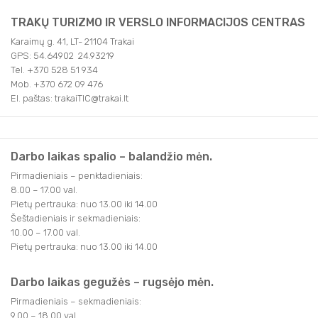
TRAKŲ TURIZMO IR VERSLO INFORMACIJOS CENTRAS
Karaimų g. 41, LT- 21104 Trakai
GPS: 54.64902 24.93219
Tel. +370 528 51 934
Mob. +370 672 09 476
El. paštas: trakaiTIC@trakai.lt
Darbo laikas spalio – balandžio mėn.
Pirmadieniais – penktadieniais:
8.00 – 17.00 val.
Pietų pertrauka: nuo 13.00 iki 14.00
Šeštadieniais ir sekmadieniais:
10.00 – 17.00 val.
Pietų pertrauka: nuo 13.00 iki 14.00
Darbo laikas gegužės – rugsėjo mėn.
Pirmadieniais – sekmadieniais:
9.00 – 18.00 val.