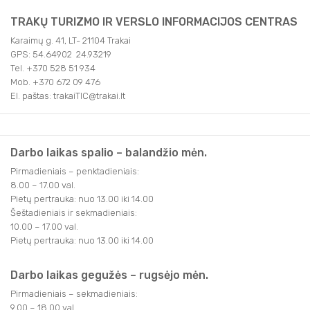
TRAKŲ TURIZMO IR VERSLO INFORMACIJOS CENTRAS
Karaimų g. 41, LT- 21104 Trakai
GPS: 54.64902 24.93219
Tel. +370 528 51 934
Mob. +370 672 09 476
El. paštas: trakaiTIC@trakai.lt
Darbo laikas spalio – balandžio mėn.
Pirmadieniais – penktadieniais:
8.00 – 17.00 val.
Pietų pertrauka: nuo 13.00 iki 14.00
Šeštadieniais ir sekmadieniais:
10.00 – 17.00 val.
Pietų pertrauka: nuo 13.00 iki 14.00
Darbo laikas gegužės – rugsėjo mėn.
Pirmadieniais – sekmadieniais:
9.00 – 18.00 val.