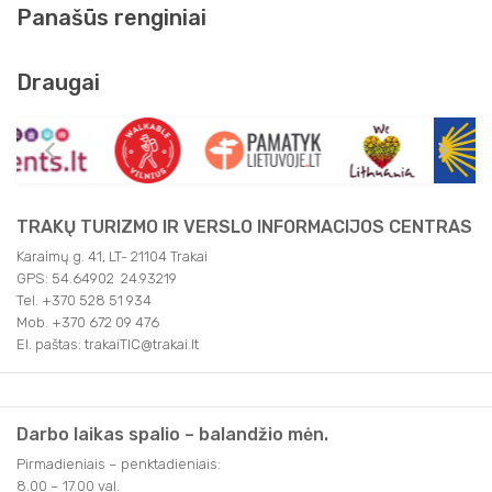
Panašūs renginiai
Draugai
TRAKŲ TURIZMO IR VERSLO INFORMACIJOS CENTRAS
Karaimų g. 41, LT- 21104 Trakai
GPS: 54.64902 24.93219
Tel. +370 528 51 934
Mob. +370 672 09 476
El. paštas: trakaiTIC@trakai.lt
Darbo laikas spalio – balandžio mėn.
Pirmadieniais – penktadieniais:
8.00 – 17.00 val.